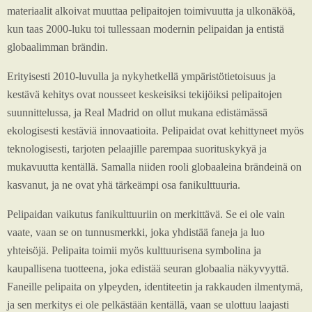
materiaalit alkoivat muuttaa pelipaitojen toimivuutta ja ulkonäköä,
kun taas 2000-luku toi tullessaan modernin pelipaidan ja entistä
globaalimman brändin.
Erityisesti 2010-luvulla ja nykyhetkellä ympäristötietoisuus ja
kestävä kehitys ovat nousseet keskeisiksi tekijöiksi pelipaitojen
suunnittelussa, ja Real Madrid on ollut mukana edistämässä
ekologisesti kestäviä innovaatioita. Pelipaidat ovat kehittyneet myös
teknologisesti, tarjoten pelaajille parempaa suorituskykyä ja
mukavuutta kentällä. Samalla niiden rooli globaaleina brändeinä on
kasvanut, ja ne ovat yhä tärkeämpi osa fanikulttuuria.
Pelipaidan vaikutus fanikulttuuriin on merkittävä. Se ei ole vain
vaate, vaan se on tunnusmerkki, joka yhdistää faneja ja luo
yhteisöjä. Pelipaita toimii myös kulttuurisena symbolina ja
kaupallisena tuotteena, joka edistää seuran globaalia näkyvyyttä.
Faneille pelipaita on ylpeyden, identiteetin ja rakkauden ilmentymä,
ja sen merkitys ei ole pelkästään kentällä, vaan se ulottuu laajasti