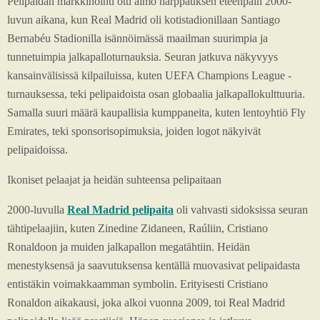
Pelipaidan markkinointi otti aimo harppauksen eteenpäin 2000-
luvun aikana, kun Real Madrid oli kotistadionillaan Santiago
Bernabéu Stadionilla isännöimässä maailman suurimpia ja
tunnetuimpia jalkapalloturnauksia. Seuran jatkuva näkyvyys
kansainvälisissä kilpailuissa, kuten UEFA Champions League -
turnauksessa, teki pelipaidoista osan globaalia jalkapallokulttuuria.
Samalla suuri määrä kaupallisia kumppaneita, kuten lentoyhtiö Fly
Emirates, teki sponsorisopimuksia, joiden logot näkyivät
pelipaidoissa.
Ikoniset pelaajat ja heidän suhteensa pelipaitaan
2000-luvulla
Real Madrid pelipaita
oli vahvasti sidoksissa seuran
tähtipelaajiin, kuten Zinedine Zidaneen, Raúliin, Cristiano
Ronaldoon ja muiden jalkapallon megatähtiin. Heidän
menestyksensä ja saavutuksensa kentällä muovasivat pelipaidasta
entistäkin voimakkaamman symbolin. Erityisesti Cristiano
Ronaldon aikakausi, joka alkoi vuonna 2009, toi Real Madrid