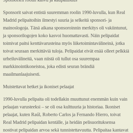
Sponsorit saivat entistä suuremman roolin 1990-luvulla, kun Real
Madrid pelipaitoihin ilmestyi suuria ja selkeitä sponsori- ja
mainoslogoja. Tänä aikana sponsoroinnin merkitys oli vakiintunut,
ja sponsorilogojen koko kasvoi huomattavasti. Näin pelipaidat
toimivat paitsi kenttävarusteina myös liiketoimintavälineinä, jotka
toivat seuraan merkittäviä tuloja. Pelipaidat eivät enää olleet pelkkiä
urheiluvälineitä, vaan niistä oli tullut osa suurempaa
markkinointikoneistoa, joka edisti seuran brändiä
maailmanlaajuisesti.
Muistettavat hetket ja ikoniset pelaajat
1990-luvulla pelipaita oli todellakin muuttunut enemmän kuin vain
pelaajan varusteeksi – se oli osa kulttuuria ja historiaa. Ikoniset
pelaajat, kuten Raúl, Roberto Carlos ja Fernando Hierro, toivat
Real Madrid pelipaidan kentälle, ja heidän pelisuorituksensa
nostivat pelipaidan arvoa sekä tunnistettavuutta. Pelipaitaa kantavat