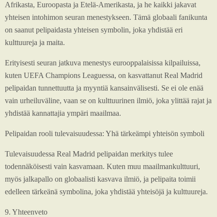
Afrikasta, Euroopasta ja Etelä-Amerikasta, ja he kaikki jakavat
yhteisen intohimon seuran menestykseen. Tämä globaali fanikunta
on saanut pelipaidasta yhteisen symbolin, joka yhdistää eri
kulttuureja ja maita.
Erityisesti seuran jatkuva menestys eurooppalaisissa kilpailuissa,
kuten UEFA Champions Leaguessa, on kasvattanut Real Madrid
pelipaidan tunnettuutta ja myyntiä kansainvälisesti. Se ei ole enää
vain urheiluväline, vaan se on kulttuurinen ilmiö, joka ylittää rajat ja
yhdistää kannattajia ympäri maailmaa.
Pelipaidan rooli tulevaisuudessa: Yhä tärkeämpi yhteisön symboli
Tulevaisuudessa Real Madrid pelipaidan merkitys tulee
todennäköisesti vain kasvamaan. Kuten muu maailmankulttuuri,
myös jalkapallo on globaalisti kasvava ilmiö, ja pelipaita toimii
edelleen tärkeänä symbolina, joka yhdistää yhteisöjä ja kulttuureja.
9. Yhteenveto