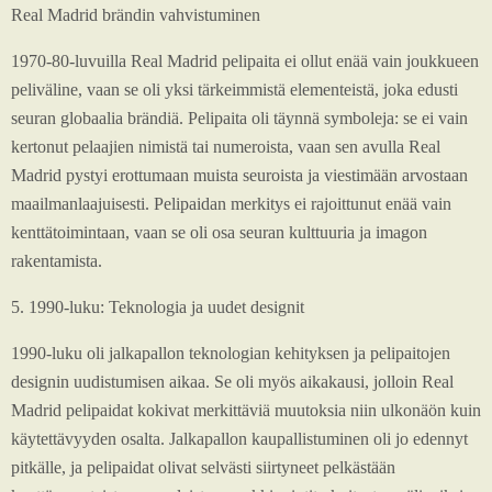
Real Madrid brändin vahvistuminen
1970-80-luvuilla Real Madrid pelipaita ei ollut enää vain joukkueen
peliväline, vaan se oli yksi tärkeimmistä elementeistä, joka edusti
seuran globaalia brändiä. Pelipaita oli täynnä symboleja: se ei vain
kertonut pelaajien nimistä tai numeroista, vaan sen avulla Real
Madrid pystyi erottumaan muista seuroista ja viestimään arvostaan
maailmanlaajuisesti. Pelipaidan merkitys ei rajoittunut enää vain
kenttätoimintaan, vaan se oli osa seuran kulttuuria ja imagon
rakentamista.
5. 1990-luku: Teknologia ja uudet designit
1990-luku oli jalkapallon teknologian kehityksen ja pelipaitojen
designin uudistumisen aikaa. Se oli myös aikakausi, jolloin Real
Madrid pelipaidat kokivat merkittäviä muutoksia niin ulkonäön kuin
käytettävyyden osalta. Jalkapallon kaupallistuminen oli jo edennyt
pitkälle, ja pelipaidat olivat selvästi siirtyneet pelkästään