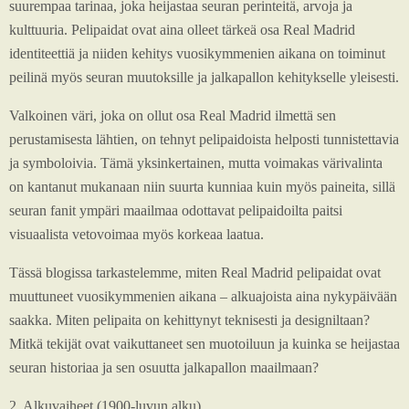
suurempaa tarinaa, joka heijastaa seuran perinteitä, arvoja ja
kulttuuria. Pelipaidat ovat aina olleet tärkeä osa Real Madrid
identiteettiä ja niiden kehitys vuosikymmenien aikana on toiminut
peilinä myös seuran muutoksille ja jalkapallon kehitykselle yleisesti.
Valkoinen väri, joka on ollut osa Real Madrid ilmettä sen
perustamisesta lähtien, on tehnyt pelipaidoista helposti tunnistettavia
ja symboloivia. Tämä yksinkertainen, mutta voimakas värivalinta
on kantanut mukanaan niin suurta kunniaa kuin myös paineita, sillä
seuran fanit ympäri maailmaa odottavat pelipaidoilta paitsi
visuaalista vetovoimaa myös korkeaa laatua.
Tässä blogissa tarkastelemme, miten Real Madrid pelipaidat ovat
muuttuneet vuosikymmenien aikana – alkuajoista aina nykypäivään
saakka. Miten pelipaita on kehittynyt teknisesti ja designiltaan?
Mitkä tekijät ovat vaikuttaneet sen muotoiluun ja kuinka se heijastaa
seuran historiaa ja sen osuutta jalkapallon maailmaan?
2. Alkuvaiheet (1900-luvun alku)