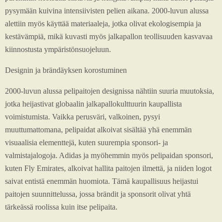
pysymään kuivina intensiivisten pelien aikana. 2000-luvun alussa
alettiin myös käyttää materiaaleja, jotka olivat ekologisempia ja
kestävämpiä, mikä kuvasti myös jalkapallon teollisuuden kasvavaa
kiinnostusta ympäristönsuojeluun.
Designin ja brändäyksen korostuminen
2000-luvun alussa pelipaitojen designissa nähtiin suuria muutoksia,
jotka heijastivat globaalin jalkapallokulttuurin kaupallista
voimistumista. Vaikka perusväri, valkoinen, pysyi
muuttumattomana, pelipaidat alkoivat sisältää yhä enemmän
visuaalisia elementtejä, kuten suurempia sponsori- ja
valmistajalogoja. Adidas ja myöhemmin myös pelipaidan sponsori,
kuten Fly Emirates, alkoivat hallita paitojen ilmettä, ja niiden logot
saivat entistä enemmän huomiota. Tämä kaupallisuus heijastui
paitojen suunnittelussa, jossa brändit ja sponsorit olivat yhtä
tärkeässä roolissa kuin itse pelipaita.