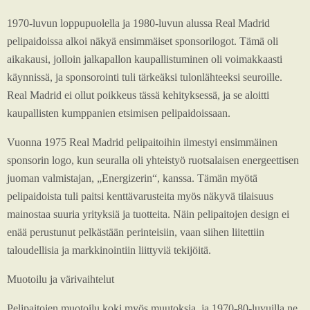
1970-luvun loppupuolella ja 1980-luvun alussa Real Madrid
pelipaidoissa alkoi näkyä ensimmäiset sponsorilogot. Tämä oli
aikakausi, jolloin jalkapallon kaupallistuminen oli voimakkaasti
käynnissä, ja sponsorointi tuli tärkeäksi tulonlähteeksi seuroille.
Real Madrid ei ollut poikkeus tässä kehityksessä, ja se aloitti
kaupallisten kumppanien etsimisen pelipaidoissaan.
Vuonna 1975 Real Madrid pelipaitoihin ilmestyi ensimmäinen
sponsorin logo, kun seuralla oli yhteistyö ruotsalaisen energeettisen
juoman valmistajan, „Energizerin“, kanssa. Tämän myötä
pelipaidoista tuli paitsi kenttävarusteita myös näkyvä tilaisuus
mainostaa suuria yrityksiä ja tuotteita. Näin pelipaitojen design ei
enää perustunut pelkästään perinteisiin, vaan siihen liitettiin
taloudellisia ja markkinointiin liittyviä tekijöitä.
Muotoilu ja värivaihtelut
Pelipaitojen muotoilu koki myös muutoksia, ja 1970-80-luvuilla ne