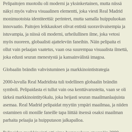
Pelipaitojen muotoilu oli moderni ja yksinkertainen, mutta niissä
näkyi myös vahva visuaalinen elementti, joka viesti Real Madrid
monimuotoista identiteettiä: perinteet, mutta samalla huippuluokan
innovaatio. Paitojen leikkaukset olivat entistä suoraviivaisempia ja
istuvampia, ja niissä oli moderni, urheilullinen ilme, joka vetosi
myös nuoreen, globaalisti ajatteleviin faneihin. Näin pelipaita ei
ollut vain pelaajan vaatetus, vaan osa suurempaa visuaalista ilmettä,
joka edusti seuran menestystä ja kansainvälistä imagoa.
Globaalin brändin vahvistuminen ja markkinointistrategia
2000-luvulla Real Madridista tuli todellinen globaalin brändin
symboli. Pelipaidasta ei tullut vain osa kenttävarusteita, vaan se oli
tärkeä markkinointityökalu, joka heijasti seuran maailmanlaajuista
asemaa. Real Madrid pelipaidat myytiin ympäri maailmaa, ja niiden
ostaminen oli monille faneille tapa liittää itsensä osaksi maailman
parhaita pelaajia ja huipputason jalkapalloa.