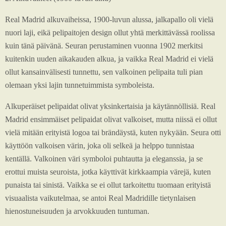
Real Madrid alkuvaiheissa, 1900-luvun alussa, jalkapallo oli vielä
nuori laji, eikä pelipaitojen design ollut yhtä merkittävässä roolissa
kuin tänä päivänä. Seuran perustaminen vuonna 1902 merkitsi
kuitenkin uuden aikakauden alkua, ja vaikka Real Madrid ei vielä
ollut kansainvälisesti tunnettu, sen valkoinen pelipaita tuli pian
olemaan yksi lajin tunnetuimmista symboleista.
Alkuperäiset pelipaidat olivat yksinkertaisia ja käytännöllisiä. Real
Madrid ensimmäiset pelipaidat olivat valkoiset, mutta niissä ei ollut
vielä mitään erityistä logoa tai brändäystä, kuten nykyään. Seura otti
käyttöön valkoisen värin, joka oli selkeä ja helppo tunnistaa
kentällä. Valkoinen väri symboloi puhtautta ja eleganssia, ja se
erottui muista seuroista, jotka käyttivät kirkkaampia värejä, kuten
punaista tai sinistä. Vaikka se ei ollut tarkoitettu tuomaan erityistä
visuaalista vaikutelmaa, se antoi Real Madridille tietynlaisen
hienostuneisuuden ja arvokkuuden tuntuman.