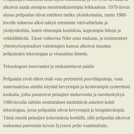
alkoivat saada aiempaa monimutkaisempia leikkauksia. 1970-luvun
alussa pelipaidat olivat edelleen melko yksinkertaisia, mutta 1980-
luvulle tultaessa alkoi näkyä enemmän värivaihteluita ja
yksityiskohtia, kuten ohuempia kauluksia, kapeampia hihoja ja
vekkiliikkeitä. Tässä vaiheessa Nike astui mukaan, ja ensimmäiset
yhteistyösopimukset valmistajien kanssa alkoivat muuttaa
pelipaitojen teknologiaa ja visuaalista ilmettä.
Teknologiset innovaatiot ja mukautettavat paidat
Pelipaidat eivät olleet enää vain perinteisiä puuvillapaitoja, vaan
materiaaleissa alettiin käyttää kevyempiä ja kestävämpiä synteettisiä
kankaita, jotka paransivat pelaajien mukavuutta ja suorituskykyä.
1980-luvulla nähtiin ensimmäiset merkittävät askeleet kohti
teknologiaa, jossa pelipaidat olivat kevyempiä ja hengittävämpiä.
Tämä muutti pelaajien kokemuksia kentällä, sillä pelipaidat alkoivat
mukautua paremmin kovan fyysisen pelin vaatimuksiin.