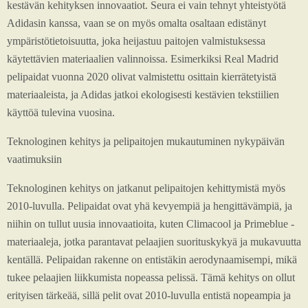
kestävän kehityksen innovaatiot. Seura ei vain tehnyt yhteistyötä
Adidasin kanssa, vaan se on myös omalta osaltaan edistänyt
ympäristötietoisuutta, joka heijastuu paitojen valmistuksessa
käytettävien materiaalien valinnoissa. Esimerkiksi Real Madrid
pelipaidat vuonna 2020 olivat valmistettu osittain kierrätetyistä
materiaaleista, ja Adidas jatkoi ekologisesti kestävien tekstiilien
käyttöä tulevina vuosina.
Teknologinen kehitys ja pelipaitojen mukautuminen nykypäivän
vaatimuksiin
Teknologinen kehitys on jatkanut pelipaitojen kehittymistä myös
2010-luvulla. Pelipaidat ovat yhä kevyempiä ja hengittävämpiä, ja
niihin on tullut uusia innovaatioita, kuten Climacool ja Primeblue -
materiaaleja, jotka parantavat pelaajien suorituskykyä ja mukavuutta
kentällä. Pelipaidan rakenne on entistäkin aerodynaamisempi, mikä
tukee pelaajien liikkumista nopeassa pelissä. Tämä kehitys on ollut
erityisen tärkeää, sillä pelit ovat 2010-luvulla entistä nopeampia ja