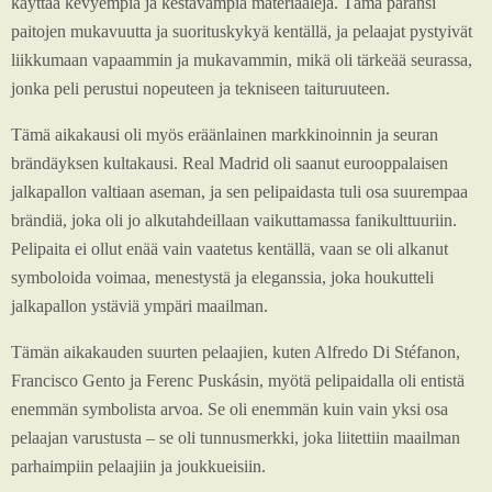
käyttää kevyempiä ja kestävämpiä materiaaleja. Tämä paransi
paitojen mukavuutta ja suorituskykyä kentällä, ja pelaajat pystyivät
liikkumaan vapaammin ja mukavammin, mikä oli tärkeää seurassa,
jonka peli perustui nopeuteen ja tekniseen taituruuteen.
Tämä aikakausi oli myös eräänlainen markkinoinnin ja seuran
brändäyksen kultakausi. Real Madrid oli saanut eurooppalaisen
jalkapallon valtiaan aseman, ja sen pelipaidasta tuli osa suurempaa
brändiä, joka oli jo alkutahdeillaan vaikuttamassa fanikulttuuriin.
Pelipaita ei ollut enää vain vaatetus kentällä, vaan se oli alkanut
symboloida voimaa, menestystä ja eleganssia, joka houkutteli
jalkapallon ystäviä ympäri maailman.
Tämän aikakauden suurten pelaajien, kuten Alfredo Di Stéfanon,
Francisco Gento ja Ferenc Puskásin, myötä pelipaidalla oli entistä
enemmän symbolista arvoa. Se oli enemmän kuin vain yksi osa
pelaajan varustusta – se oli tunnusmerkki, joka liitettiin maailman
parhaimpiin pelaajiin ja joukkueisiin.