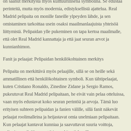
on saanut merkitystä myös kulttuurillisena symbolina. Se edustaa
perinteitä, mutta myös modernia, edistyksellistä ajattelua. Real
Madrid pelipaita on monille faneille ylpeyden lähde, ja sen
omistaminen tarkoittaa usein osaksi maailmanlaajuista yhteisöä
liittymistä. Pelipaidan ylle pukeminen on tapa kertoa maailmalle,
että olet Real Madrid kannattaja ja että jaat seuran arvot ja
kunnianhimon.
Fanit ja pelaajat: Pelipaidan henkilökohtainen merkitys
Pelipaita on merkittävä myös pelaajille, sillä se on heille sekä
ammatillinen että henkilökohtainen symboli. Kun tähtipelaajat,
kuten Cristiano Ronaldo, Zinedine Zidane ja Sergio Ramos,
pukeutuvat Real Madrid pelipaitaan, he eivät vain pelaa otteluissa,
vaan myös edustavat koko seuran perintöä ja arvoja. Tämä luo
erityisen suhteen pelipaidan ja fanien välille, sillä fanit näkevät
pelaajat roolimalleina ja heijastavat omia unelmiaan pelipaitaan.
Kun pelaajat kantavat kunniaa ja saavuttavat suuria voittoja,