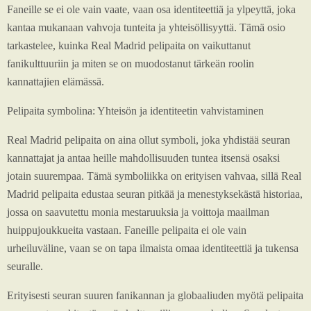
Faneille se ei ole vain vaate, vaan osa identiteettiä ja ylpeyttä, joka
kantaa mukanaan vahvoja tunteita ja yhteisöllisyyttä. Tämä osio
tarkastelee, kuinka Real Madrid pelipaita on vaikuttanut
fanikulttuuriin ja miten se on muodostanut tärkeän roolin
kannattajien elämässä.
Pelipaita symbolina: Yhteisön ja identiteetin vahvistaminen
Real Madrid pelipaita on aina ollut symboli, joka yhdistää seuran
kannattajat ja antaa heille mahdollisuuden tuntea itsensä osaksi
jotain suurempaa. Tämä symboliikka on erityisen vahvaa, sillä Real
Madrid pelipaita edustaa seuran pitkää ja menestyksekästä historiaa,
jossa on saavutettu monia mestaruuksia ja voittoja maailman
huippujoukkueita vastaan. Faneille pelipaita ei ole vain
urheiluväline, vaan se on tapa ilmaista omaa identiteettiä ja tukensa
seuralle.
Erityisesti seuran suuren fanikannan ja globaaliuden myötä pelipaita