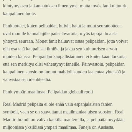
kiintymyksen ja kannatuksen ilmentymä, mutta myös fanikulttuurin
kaupallinen tuote.
Fanituotteet, kuten pelipaidat, huivit, hatut ja muut seuratuotteet,
ovat monille kannattajille paitsi tavaroita, myös tapoja ilmaista
yhteyttä seuraan. Monet fanit haluavat ostaa pelipaidan, jotta voivat
olla osa tätä kaupallista ilmiötä ja jakaa sen kulttuurisen arvon
muiden kanssa. Pelipaidan kaupallistaminen ei kuitenkaan tarkoita,
että sen merkitys olisi vähentynyt faneille. Päinvastoin, pelipaidan
kaupallinen suosio on luonut mahdollisuuden laajentaa yhteisöä ja
vahvistaa sen identiteettiä.
Fanit ympäri maailmaa: Pelipaidan globaali rooli
Real Madrid pelipaita ei ole enää vain espanjalaisten fanien
symboli, vaan se on saavuttanut maailmanlaajuisen suosion. Real
Madrid brändi on vahva kaikilla mantereilla, ja pelipaita myydään
miljoonissa yksilöissä ympäri maailmaa. Faneja on Aasiasta,