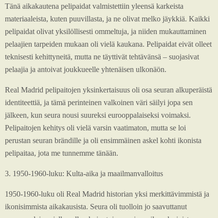
Tänä aikakautena pelipaidat valmistettiin yleensä karkeista
materiaaleista, kuten puuvillasta, ja ne olivat melko jäykkiä. Kaikki
pelipaidat olivat yksilöllisesti ommeltuja, ja niiden mukauttaminen
pelaajien tarpeiden mukaan oli vielä kaukana. Pelipaidat eivät olleet
teknisesti kehittyneitä, mutta ne täyttivät tehtävänsä – suojasivat
pelaajia ja antoivat joukkueelle yhtenäisen ulkonäön.
Real Madrid pelipaitojen yksinkertaisuus oli osa seuran alkuperäistä
identiteettiä, ja tämä perinteinen valkoinen väri säilyi jopa sen
jälkeen, kun seura nousi suureksi eurooppalaiseksi voimaksi.
Pelipaitojen kehitys oli vielä varsin vaatimaton, mutta se loi
perustan seuran brändille ja oli ensimmäinen askel kohti ikonista
pelipaitaa, jota me tunnemme tänään.
3. 1950-1960-luku: Kulta-aika ja maailmanvalloitus
1950-1960-luku oli Real Madrid historian yksi merkittävimmistä ja
ikonisimmista aikakausista. Seura oli tuolloin jo saavuttanut