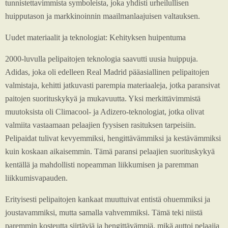
tunnistettavimmista symboleista, joka yhdisti urheilullisen
huipputason ja markkinoinnin maailmanlaajuisen valtauksen.
Uudet materiaalit ja teknologiat: Kehityksen huipentuma
2000-luvulla pelipaitojen teknologia saavutti uusia huippuja.
Adidas, joka oli edelleen Real Madrid pääasiallinen pelipaitojen
valmistaja, kehitti jatkuvasti parempia materiaaleja, jotka paransivat
paitojen suorituskykyä ja mukavuutta. Yksi merkittävimmistä
muutoksista oli Climacool- ja Adizero-teknologiat, jotka olivat
valmiita vastaamaan pelaajien fyysisen rasituksen tarpeisiin.
Pelipaidat tulivat kevyemmiksi, hengittävämmiksi ja kestävämmiksi
kuin koskaan aikaisemmin. Tämä paransi pelaajien suorituskykyä
kentällä ja mahdollisti nopeamman liikkumisen ja paremman
liikkumisvapauden.
Erityisesti pelipaitojen kankaat muuttuivat entistä ohuemmiksi ja
joustavammiksi, mutta samalla vahvemmiksi. Tämä teki niistä
paremmin kosteutta siirtäviä ja hengittävämpiä, mikä auttoi pelaajia