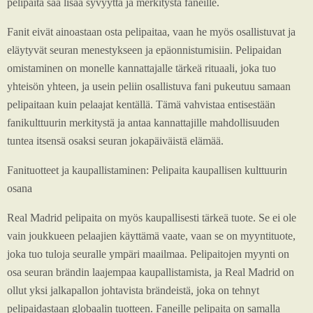
pelipaita saa lisää syvyyttä ja merkitystä faneille.
Fanit eivät ainoastaan osta pelipaitaa, vaan he myös osallistuvat ja
eläytyvät seuran menestykseen ja epäonnistumisiin. Pelipaidan
omistaminen on monelle kannattajalle tärkeä rituaali, joka tuo
yhteisön yhteen, ja usein peliin osallistuva fani pukeutuu samaan
pelipaitaan kuin pelaajat kentällä. Tämä vahvistaa entisestään
fanikulttuurin merkitystä ja antaa kannattajille mahdollisuuden
tuntea itsensä osaksi seuran jokapäiväistä elämää.
Fanituotteet ja kaupallistaminen: Pelipaita kaupallisen kulttuurin
osana
Real Madrid pelipaita on myös kaupallisesti tärkeä tuote. Se ei ole
vain joukkueen pelaajien käyttämä vaate, vaan se on myyntituote,
joka tuo tuloja seuralle ympäri maailmaa. Pelipaitojen myynti on
osa seuran brändin laajempaa kaupallistamista, ja Real Madrid on
ollut yksi jalkapallon johtavista brändeistä, joka on tehnyt
pelipaidastaan globaalin tuotteen. Faneille pelipaita on samalla