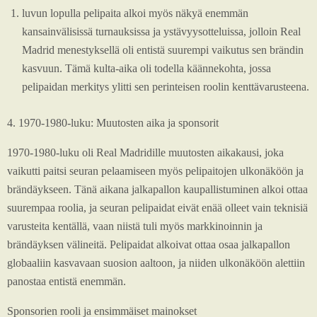
luvun lopulla pelipaita alkoi myös näkyä enemmän
kansainvälisissä turnauksissa ja ystävyysotteluissa, jolloin Real
Madrid menestyksellä oli entistä suurempi vaikutus sen brändin
kasvuun. Tämä kulta-aika oli todella käännekohta, jossa
pelipaidan merkitys ylitti sen perinteisen roolin kenttävarusteena.
4. 1970-1980-luku: Muutosten aika ja sponsorit
1970-1980-luku oli Real Madridille muutosten aikakausi, joka
vaikutti paitsi seuran pelaamiseen myös pelipaitojen ulkonäköön ja
brändäykseen. Tänä aikana jalkapallon kaupallistuminen alkoi ottaa
suurempaa roolia, ja seuran pelipaidat eivät enää olleet vain teknisiä
varusteita kentällä, vaan niistä tuli myös markkinoinnin ja
brändäyksen välineitä. Pelipaidat alkoivat ottaa osaa jalkapallon
globaaliin kasvavaan suosion aaltoon, ja niiden ulkonäköön alettiin
panostaa entistä enemmän.
Sponsorien rooli ja ensimmäiset mainokset