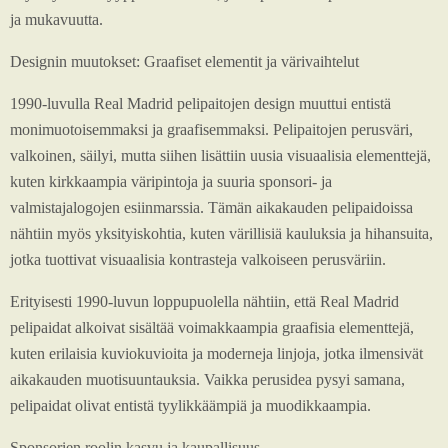
ja mukavuutta.
Designin muutokset: Graafiset elementit ja värivaihtelut
1990-luvulla Real Madrid pelipaitojen design muuttui entistä
monimuotoisemmaksi ja graafisemmaksi. Pelipaitojen perusväri,
valkoinen, säilyi, mutta siihen lisättiin uusia visuaalisia elementtejä,
kuten kirkkaampia väripintoja ja suuria sponsori- ja
valmistajalogojen esiinmarssia. Tämän aikakauden pelipaidoissa
nähtiin myös yksityiskohtia, kuten värillisiä kauluksia ja hihansuita,
jotka tuottivat visuaalisia kontrasteja valkoiseen perusväriin.
Erityisesti 1990-luvun loppupuolella nähtiin, että Real Madrid
pelipaidat alkoivat sisältää voimakkaampia graafisia elementtejä,
kuten erilaisia kuviokuvioita ja moderneja linjoja, jotka ilmensivät
aikakauden muotisuuntauksia. Vaikka perusidea pysyi samana,
pelipaidat olivat entistä tyylikkäämpiä ja muodikkaampia.
Sponsorien roolin kasvu ja kaupallisuus