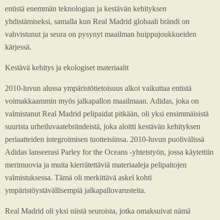
entistä enemmän teknologian ja kestävän kehityksen
yhdistämiseksi, samalla kun Real Madrid globaali brändi on
vahvistunut ja seura on pysynyt maailman huippujoukkueiden
kärjessä.
Kestävä kehitys ja ekologiset materiaalit
2010-luvun alussa ympäristötietoisuus alkoi vaikuttaa entistä
voimakkaammin myös jalkapallon maailmaan. Adidas, joka on
valmistanut Real Madrid pelipaidat pitkään, oli yksi ensimmäisistä
suurista urheiluvaatebrändeistä, joka aloitti kestävän kehityksen
periaatteiden integroimisen tuotteisiinsa. 2010-luvun puolivälissä
Adidas lanseerasi Parley for the Oceans -yhteistyön, jossa käytettiin
merimuovia ja muita kierrätettäviä materiaaleja pelipaitojen
valmistuksessa. Tämä oli merkittävä askel kohti
ympäristöystävällisempiä jalkapallovarusteita.
Real Madrid oli yksi niistä seuroista, jotka omaksuivat nämä