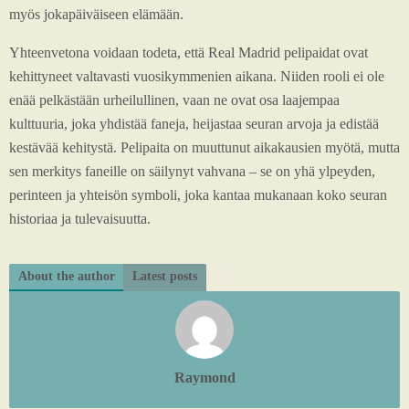
myös jokapäiväiseen elämään.
Yhteenvetona voidaan todeta, että Real Madrid pelipaidat ovat
kehittyneet valtavasti vuosikymmenien aikana. Niiden rooli ei ole
enää pelkästään urheilullinen, vaan ne ovat osa laajempaa
kulttuuria, joka yhdistää faneja, heijastaa seuran arvoja ja edistää
kestävää kehitystä. Pelipaita on muuttunut aikakausien myötä, mutta
sen merkitys faneille on säilynyt vahvana – se on yhä ylpeyden,
perinteen ja yhteisön symboli, joka kantaa mukanaan koko seuran
historiaa ja tulevaisuutta.
About the author
Latest posts
Raymond