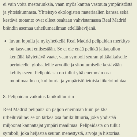
ei vain voita mestaruuksia, vaan myös kantaa vastuuta ympäristöstä
ja yhteiskunnasta. Yhteistyö ekologisten materiaalien kanssa sekä
kestävä tuotanto ovat olleet osaltaan vahvistamassa Real Madrid
brändin asemaa urheilumaailman edelläkävijänä.
luvun lopulla ja nykyhetkellä Real Madrid pelipaidan merkitys
on kasvanut entisestään. Se ei ole enää pelkkä jalkapallon
kentällä käytettävä vaate, vaan symboli seuran pitkäaikaiselle
perinteelle, globaaleille arvoille ja sitoutumiselle kestävään
kehitykseen. Pelipaidasta on tullut yhä enemmän osa
muotimaailmaa, kulttuuria ja ympäristötietoista liiketoimintaa.
8. Pelipaidan vaikutus fanikulttuuriin
Real Madrid pelipaita on paljon enemmän kuin pelkkä
urheiluväline: se on tärkeä osa fanikulttuuria, joka yhdistää
miljoonat kannattajat ympäri maailmaa. Pelipaidasta on tullut
symboli, joka heijastaa seuran menestystä, arvoja ja historiaa.