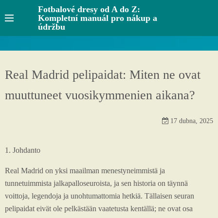
S
Fotbalové dresy od A do Z:
Kompletní manuál pro nákup a
k
údržbu
i
p
t
o
Real Madrid pelipaidat: Miten ne ovat
c
muuttuneet vuosikymmenien aikana?
o
n
t
17 dubna, 2025
e
n
1. Johdanto
t
Real Madrid on yksi maailman menestyneimmistä ja
tunnetuimmista jalkapalloseuroista, ja sen historia on täynnä
voittoja, legendoja ja unohtumattomia hetkiä. Tällaisen seuran
pelipaidat eivät ole pelkästään vaatetusta kentällä; ne ovat osa