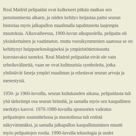
Real Madrid pelipaidat ovat kulkeneet pitkän matkan sen
perustamisesta alkaen, ja niiden kehitys heijastaa paitsi seuran
historiaa myös jalkapallon maailmalla tapahtuneita laajempia
muutoksia. Alkuvaiheessa, 1900-luvun alkupuolella, pelipaita oli
yksinkertainen ja vaatimaton, mutta vuosikymmenien saatossa se on
kehittynyt huipputeknologiseksi ja ympäristötietoisuutta
korostavaksi tuoteksi. Real Madrid pelipaidat eivät ole vain
urheiluvälineitä, vaan ne ovat kulttuurisia symboleita, jotka
yhdistävät faneja ympäri maailman ja edustavat seuran arvoja ja
menestystä.
1950- ja 1960-luvuilla, seuran kultakauden aikana, pelipaidasta tuli
yhä tärkeämpi osa seuran brändiä, ja samalla myös sen kaupallinen
merkitys kasvoi. 1970-1980-luvuilla sponsorien vaikutus
pelipaitojen suunnittelussa ja muotoilussa tuli entistä
näkyvämmäksi, ja samalla jalkapallon kaupallistuminen muutti
myös pelipaitojen roolia. 1990-luvulla teknologia ja uudet