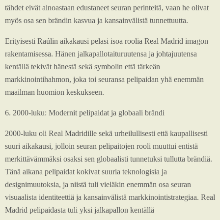
tähdet eivät ainoastaan edustaneet seuran perinteitä, vaan he olivat
myös osa sen brändin kasvua ja kansainvälistä tunnettuutta.
Erityisesti Raúlin aikakausi pelasi isoa roolia Real Madrid imagon
rakentamisessa. Hänen jalkapallotaituruutensa ja johtajuutensa
kentällä tekivät hänestä sekä symbolin että tärkeän
markkinointihahmon, joka toi seuransa pelipaidan yhä enemmän
maailman huomion keskukseen.
6. 2000-luku: Modernit pelipaidat ja globaali brändi
2000-luku oli Real Madridille sekä urheilullisesti että kaupallisesti
suuri aikakausi, jolloin seuran pelipaitojen rooli muuttui entistä
merkittävämmäksi osaksi sen globaalisti tunnetuksi tullutta brändiä.
Tänä aikana pelipaidat kokivat suuria teknologisia ja
designimuutoksia, ja niistä tuli vieläkin enemmän osa seuran
visuaalista identiteettiä ja kansainvälistä markkinointistrategiaa. Real
Madrid pelipaidasta tuli yksi jalkapallon kentällä