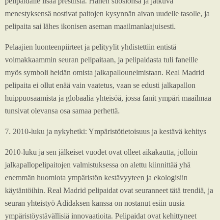
pelipaidalle lisää prestiisiä. Hänen suosionsa ja jatkuva
menestyksensä nostivat paitojen kysynnän aivan uudelle tasolle, ja
pelipaita sai lähes ikonisen aseman maailmanlaajuisesti.
Pelaajien luonteenpiirteet ja pelityylit yhdistettiin entistä
voimakkaammin seuran pelipaitaan, ja pelipaidasta tuli faneille
myös symboli heidän omista jalkapallounelmistaan. Real Madrid
pelipaita ei ollut enää vain vaatetus, vaan se edusti jalkapallon
huippuosaamista ja globaalia yhteisöä, jossa fanit ympäri maailmaa
tunsivat olevansa osa samaa perhettä.
7. 2010-luku ja nykyhetki: Ympäristötietoisuus ja kestävä kehitys
2010-luku ja sen jälkeiset vuodet ovat olleet aikakautta, jolloin
jalkapallopelipaitojen valmistuksessa on alettu kiinnittää yhä
enemmän huomiota ympäristön kestävyyteen ja ekologisiin
käytäntöihin. Real Madrid pelipaidat ovat seuranneet tätä trendiä, ja
seuran yhteistyö Adidaksen kanssa on nostanut esiin uusia
ympäristöystävällisiä innovaatioita. Pelipaidat ovat kehittyneet