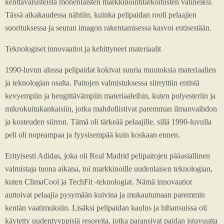
kenttävarusteista monenlaisten markkinointitarkoitusten välineiksi.
Tässä aikakaudessa nähtiin, kuinka pelipaidan rooli pelaajien
suorituksessa ja seuran imagon rakentamisessa kasvoi entisestään.
Teknologiset innovaatiot ja kehittyneet materiaalit
1990-luvun alussa pelipaidat kokivat suuria muutoksia materiaalien
ja teknologian osalta. Paitojen valmistuksessa siirryttiin entistä
kevyempiin ja hengittävämpiin materiaaleihin, kuten polyesteriin ja
mikrokuitukankaisiin, jotka mahdollistivat paremman ilmanvaihdon
ja kosteuden siirron. Tämä oli tärkeää pelaajille, sillä 1990-luvulla
peli oli nopeampaa ja fyysisempää kuin koskaan ennen.
Erityisesti Adidas, joka oli Real Madrid pelipaitojen pääasiallinen
valmistaja tuona aikana, toi markkinoille uudenlaisen teknologian,
kuten ClimaCool ja TechFit -teknologiat. Nämä innovaatiot
auttoivat pelaajia pysymään kuivina ja mukautumaan paremmin
kentän vaatimuksiin. Lisäksi pelipaidan kaulus ja hihansuissa oli
käytetty uudentyyppisiä resoreita, jotka paransivat paidan istuvuutta