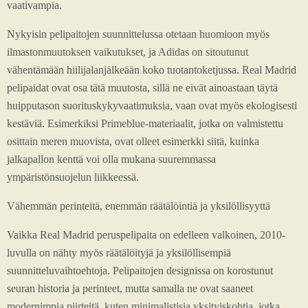
vaativampia.
Nykyisin pelipaitojen suunnittelussa otetaan huomioon myös
ilmastonmuutoksen vaikutukset, ja Adidas on sitoutunut
vähentämään hiilijalanjälkeään koko tuotantoketjussa. Real Madrid
pelipaidat ovat osa tätä muutosta, sillä ne eivät ainoastaan täytä
huipputason suorituskykyvaatimuksia, vaan ovat myös ekologisesti
kestäviä. Esimerkiksi Primeblue-materiaalit, jotka on valmistettu
osittain meren muovista, ovat olleet esimerkki siitä, kuinka
jalkapallon kenttä voi olla mukana suuremmassa
ympäristönsuojelun liikkeessä.
Vähemmän perinteitä, enemmän räätälöintiä ja yksilöllisyyttä
Vaikka Real Madrid peruspelipaita on edelleen valkoinen, 2010-
luvulla on nähty myös räätälöityjä ja yksilöllisempiä
suunnitteluvaihtoehtoja. Pelipaitojen designissa on korostunut
seuran historia ja perinteet, mutta samalla ne ovat saaneet
modernimpia piirteitä, kuten minimalistisia yksityiskohtia, jotka