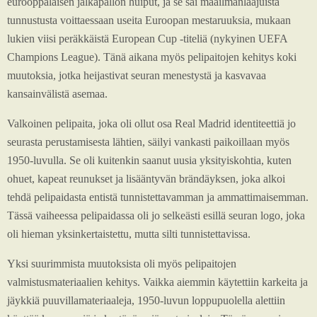
eurooppalaisen jalkapallon huiput, ja se sai maailmanlaajuista
tunnustusta voittaessaan useita Euroopan mestaruuksia, mukaan
lukien viisi peräkkäistä European Cup -titeliä (nykyinen UEFA
Champions League). Tänä aikana myös pelipaitojen kehitys koki
muutoksia, jotka heijastivat seuran menestystä ja kasvavaa
kansainvälistä asemaa.
Valkoinen pelipaita, joka oli ollut osa Real Madrid identiteettiä jo
seurasta perustamisesta lähtien, säilyi vankasti paikoillaan myös
1950-luvulla. Se oli kuitenkin saanut uusia yksityiskohtia, kuten
ohuet, kapeat reunukset ja lisääntyvän brändäyksen, joka alkoi
tehdä pelipaidasta entistä tunnistettavamman ja ammattimaisemman.
Tässä vaiheessa pelipaidassa oli jo selkeästi esillä seuran logo, joka
oli hieman yksinkertaistettu, mutta silti tunnistettavissa.
Yksi suurimmista muutoksista oli myös pelipaitojen
valmistusmateriaalien kehitys. Vaikka aiemmin käytettiin karkeita ja
jäykkiä puuvillamateriaaleja, 1950-luvun loppupuolella alettiin