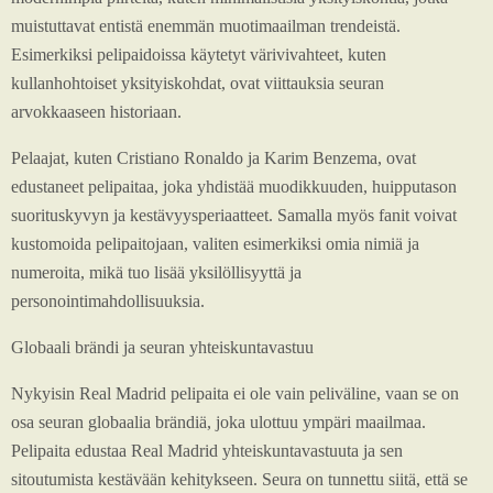
muistuttavat entistä enemmän muotimaailman trendeistä.
Esimerkiksi pelipaidoissa käytetyt värivivahteet, kuten
kullanhohtoiset yksityiskohdat, ovat viittauksia seuran
arvokkaaseen historiaan.
Pelaajat, kuten Cristiano Ronaldo ja Karim Benzema, ovat
edustaneet pelipaitaa, joka yhdistää muodikkuuden, huipputason
suorituskyvyn ja kestävyysperiaatteet. Samalla myös fanit voivat
kustomoida pelipaitojaan, valiten esimerkiksi omia nimiä ja
numeroita, mikä tuo lisää yksilöllisyyttä ja
personointimahdollisuuksia.
Globaali brändi ja seuran yhteiskuntavastuu
Nykyisin Real Madrid pelipaita ei ole vain peliväline, vaan se on
osa seuran globaalia brändiä, joka ulottuu ympäri maailmaa.
Pelipaita edustaa Real Madrid yhteiskuntavastuuta ja sen
sitoutumista kestävään kehitykseen. Seura on tunnettu siitä, että se