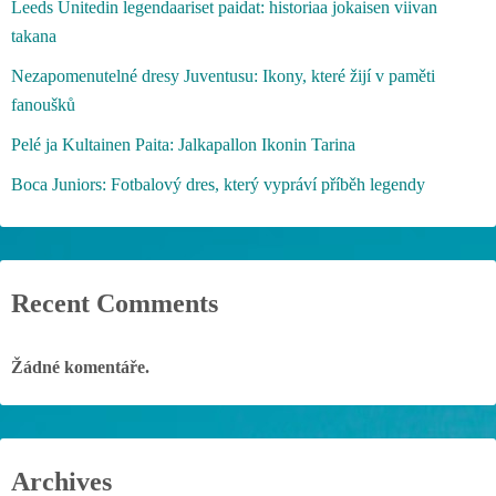
á
Leeds Unitedin legendaariset paidat: historiaa jokaisen viivan
takana
n
Nezapomenutelné dresy Juventusu: Ikony, které žijí v paměti
í
fanoušků
p
Pelé ja Kultainen Paita: Jalkapallon Ikonin Tarina
ř
Boca Juniors: Fotbalový dres, který vypráví příběh legendy
í
s
Recent Comments
p
ě
Žádné komentáře.
v
k
ů
Archives