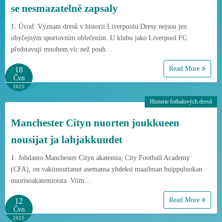
se nesmazatelně zapsaly
1. Úvod: Význam dresů v historii Liverpoolu Dresy nejsou jen
obyčejným sportovním oblečením. U klubu jako Liverpool FC
představují mnohem víc než pouh…
Read More
18
Čvn
2025
Historie fotbalových dresů
Manchester Cityn nuorten joukkueen
nousijat ja lahjakkuudet
1. Johdanto Manchester Cityn akatemia, City Football Academy
(CFA), on vakiinnuttanut asemansa yhdeksi maailman huippuluokan
nuorisoakatemioista. Viim…
Read More
12
Čvn
2025