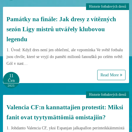
Historie fotbalových dresů
Památky na finále: Jak dresy z vítězných
sezón Ligy mistrů utvářely klubovou
legendu
1. Úvod: Když dres není jen oblečení, ale vzpomínka Ve světě fotbalu
jsou chvíle, které se vryjí do paměti milionů fanoušků po celém světě.
Gól v nast…
Read More
11
Čvn
2025
Historie fotbalových dresů
Valencia CF:n kannattajien protestit: Miksi
fanit ovat tyytymättömiä omistajiin?
1. Johdanto Valencia CF, yksi Espanjan jalkapallon perinteikkäimmistä