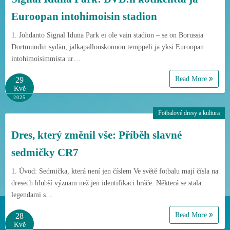
Euroopan intohimoisin stadion
1. Johdanto Signal Iduna Park ei ole vain stadion – se on Borussia
Dortmundin sydän, jalkapallouskonnon temppeli ja yksi Euroopan
intohimoisimmista ur…
Read More
29
Kvě
2025
Fotbalové dresy a kultura
Dres, který změnil vše: Příběh slavné
sedmičky CR7
1. Úvod: Sedmička, která není jen číslem Ve světě fotbalu mají čísla na
dresech hlubší význam než jen identifikaci hráče. Některá se stala
legendami s…
Read More
28
Kvě