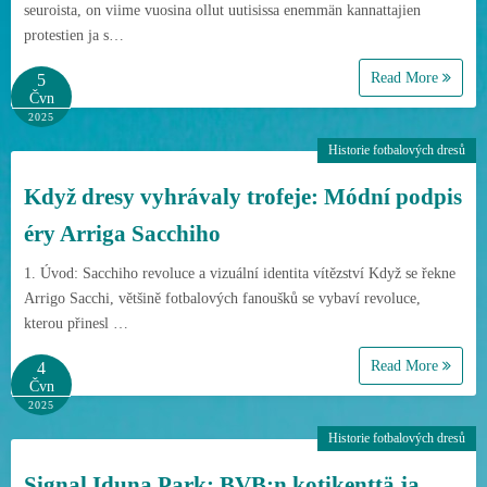
seuroista, on viime vuosina ollut uutisissa enemmän kannattajien
protestien ja s…
Read More
5
Čvn
2025
Historie fotbalových dresů
Když dresy vyhrávaly trofeje: Módní podpis
éry Arriga Sacchiho
1. Úvod: Sacchiho revoluce a vizuální identita vítězství Když se řekne
Arrigo Sacchi, většině fotbalových fanoušků se vybaví revoluce,
kterou přinesl …
Read More
4
Čvn
2025
Historie fotbalových dresů
Signal Iduna Park: BVB:n kotikenttä ja