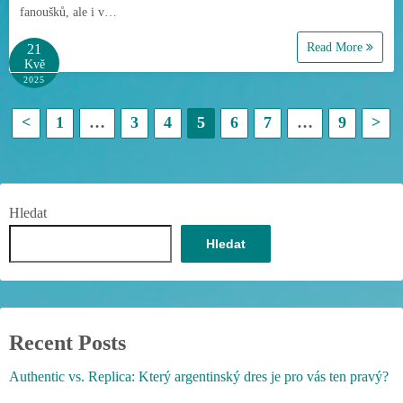
fanoušků, ale i v…
Read More
21
Kvě
2025
S
<
1
…
3
4
5
6
7
…
9
>
t
r
Hledat
á
Hledat
n
k
o
Recent Posts
v
Authentic vs. Replica: Který argentinský dres je pro vás ten pravý?