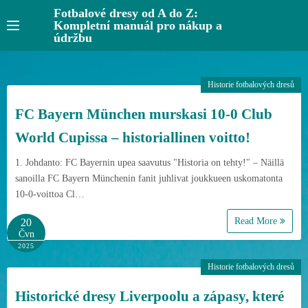
S
Fotbalové dresy od A do Z:
Kompletní manuál pro nákup a
k
údržbu
i
p
t
Historie fotbalových dresů
o
FC Bayern München murskasi 10-0 Club
c
o
World Cupissa – historiallinen voitto!
n
1. Johdanto: FC Bayernin upea saavutus "Historia on tehty!" – Näillä
t
sanoilla FC Bayern Münchenin fanit juhlivat joukkueen uskomatonta
e
10-0-voittoa Cl…
n
Read More
t
20
Čvn
2025
Historie fotbalových dresů
Historické dresy Liverpoolu a zápasy, které