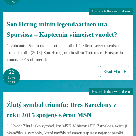
2025
Historie fotbalových dresů
Son Heung-minin legendaarinen ura
Spursissa – Kapteenin viimeiset vuodet?
1. Johdanto: Sonin matka Tottenhamiin 1.1 Siirto Leverkusenista
Tottenhamiin (2015) Son Heung-minin siirto Tottenham Hotspuriin
vuonna 2015 oli merkit…
Read More
22
Kvě
2025
Historie fotbalových dresů
Žlutý symbol triumfu: Dres Barcelony z
roku 2015 spojený s érou MSN
1. Úvod: Žlutá jako symbol éry MSN V historii FC Barcelona existují
okamžiky a symboly, které navždy zůstanou zapsány nejen v paměti