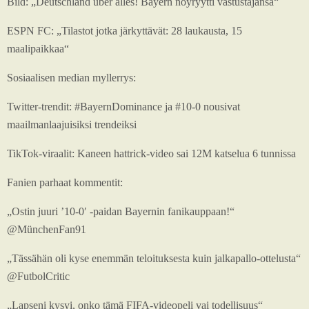
Bild: „Deutschland über alles! Bayern nöyryytti vastustajansa“
ESPN FC: „Tilastot jotka järkyttävät: 28 laukausta, 15
maalipaikkaa“
Sosiaalisen median myllerrys:
Twitter-trendit: #BayernDominance ja #10-0 nousivat
maailmanlaajuisiksi trendeiksi
TikTok-viraalit: Kaneen hattrick-video sai 12M katselua 6 tunnissa
Fanien parhaat kommentit:
„Ostin juuri ’10-0′ -paidan Bayernin fanikauppaan!“
@MünchenFan91
„Tässähän oli kyse enemmän teloituksesta kuin jalkapallo-ottelusta“
@FutbolCritic
„Lapseni kysyi, onko tämä FIFA-videopeli vai todellisuus“