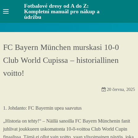
S
Fotbalové dresy od A do Z:
Kompletní manuál pro nákup a
k
údržbu
i
p
t
o
FC Bayern München murskasi 10-0
c
Club World Cupissa – historiallinen
o
n
voitto!
t
e
20 června, 2025
n
t
1. Johdanto: FC Bayernin upea saavutus
„Historia on tehty!“ – Näillä sanoilla FC Bayern Münchenin fanit
juhlivat joukkueen uskomatonta 10-0-voittoa Club World Cupin
finaalissa. Tämä ei ollut vain voitto, vaan ylivoimainen näytös, joka