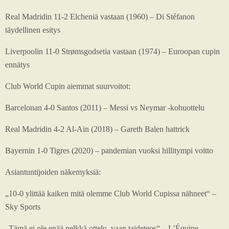
Real Madridin 11-2 Elcheniä vastaan (1960) – Di Stéfanon
täydellinen esitys
Liverpoolin 11-0 Strømsgodsetia vastaan (1974) – Euroopan cupin
ennätys
Club World Cupin aiemmat suurvoitot:
Barcelonan 4-0 Santos (2011) – Messi vs Neymar -kohuottelu
Real Madridin 4-2 Al-Ain (2018) – Gareth Balen hattrick
Bayernin 1-0 Tigres (2020) – pandemian vuoksi hillitympi voitto
Asiantuntijoiden näkemyksiä:
„10-0 ylittää kaiken mitä olemme Club World Cupissa nähneet“ –
Sky Sports
„Tämä ei ole enää pelkkä ottelu, vaan taideteos“ – L’Équipe