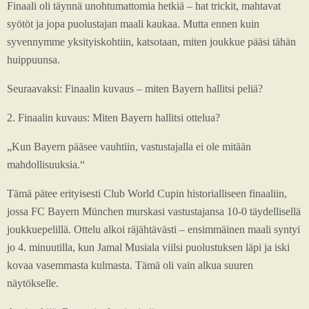
Finaali oli täynnä unohtumattomia hetkiä – hat trickit, mahtavat
syötöt ja jopa puolustajan maali kaukaa. Mutta ennen kuin
syvennymme yksityiskohtiin, katsotaan, miten joukkue pääsi tähän
huippuunsa.
Seuraavaksi: Finaalin kuvaus – miten Bayern hallitsi peliä?
2. Finaalin kuvaus: Miten Bayern hallitsi ottelua?
„Kun Bayern pääsee vauhtiin, vastustajalla ei ole mitään
mahdollisuuksia.“
Tämä pätee erityisesti Club World Cupin historialliseen finaaliin,
jossa FC Bayern München murskasi vastustajansa 10-0 täydellisellä
joukkuepelillä. Ottelu alkoi räjähtävästi – ensimmäinen maali syntyi
jo 4. minuutilla, kun Jamal Musiala viilsi puolustuksen läpi ja iski
kovaa vasemmasta kulmasta. Tämä oli vain alkua suuren
näytökselle.