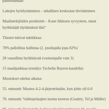
painostamaan
Laitojen hyödyntäminen – tahallinen keskustan tiivistäminen
Maalintekijöiden positiointi – Kane liikkuen syvyyteen, muut
hyökkääjät täyttämässä tilat“
Tilastot tukivat taktiikkaa:
78% pallollista hallintaa (2. puoliajalla jopa 82%)
28 vaarallista hyökkäystä (vastustajalla vain 3)
15 maalipaikkaa (ennätys Tuchelin Bayern-kaudella)
Muutokset ottelun aikana:
55. minuutti: Muutos 4-2-4-järjestelmään, kun johto oli 6-0
70. minuutti: Vaihtopelaajien tuoma tuoreus (Gnabry, Tel ja Müller)