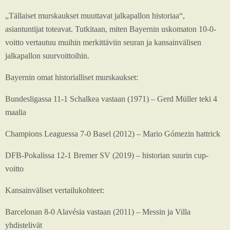
„Tällaiset murskaukset muuttavat jalkapallon historiaa“,
asiantuntijat toteavat. Tutkitaan, miten Bayernin uskomaton 10-0-
voitto vertautuu muihin merkittäviin seuran ja kansainvälisen
jalkapallon suurvoittoihin.
Bayernin omat historialliset murskaukset:
Bundesligassa 11-1 Schalkea vastaan (1971) – Gerd Müller teki 4
maalia
Champions Leaguessa 7-0 Basel (2012) – Mario Gómezin hattrick
DFB-Pokalissa 12-1 Bremer SV (2019) – historian suurin cup-
voitto
Kansainväliset vertailukohteet:
Barcelonan 8-0 Alavésia vastaan (2011) – Messin ja Villa
yhdistelivät