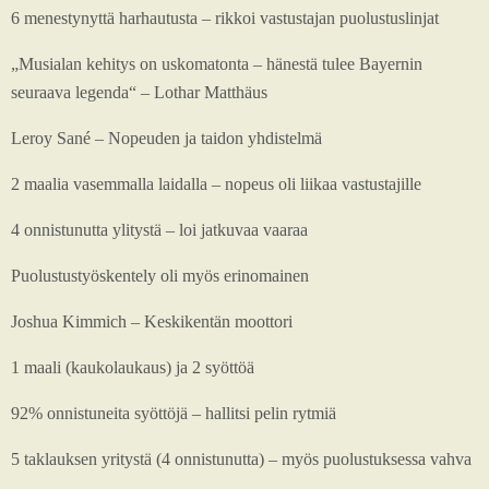
6 menestynyttä harhautusta – rikkoi vastustajan puolustuslinjat
„Musialan kehitys on uskomatonta – hänestä tulee Bayernin
seuraava legenda“ – Lothar Matthäus
Leroy Sané – Nopeuden ja taidon yhdistelmä
2 maalia vasemmalla laidalla – nopeus oli liikaa vastustajille
4 onnistunutta ylitystä – loi jatkuvaa vaaraa
Puolustustyöskentely oli myös erinomainen
Joshua Kimmich – Keskikentän moottori
1 maali (kaukolaukaus) ja 2 syöttöä
92% onnistuneita syöttöjä – hallitsi pelin rytmiä
5 taklauksen yritystä (4 onnistunutta) – myös puolustuksessa vahva