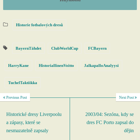
Historie fotbalových dresů
BayernTähdet
ClubWorldCup
FCBayern
HarryKane
HistoriallinenVoitto
JalkapalloAnalyysi
TuchelTaktiikka
Previous Post
Next Post
Historické dresy Liverpoolu
2003/04: Sezóna, kdy se
a zápasy, které se
dres FC Porto zapsal do
nesmazatelně zapsaly
dějin