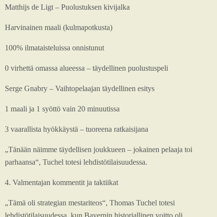
Matthijs de Ligt – Puolustuksen kivijalka
Harvinainen maali (kulmapotkusta)
100% ilmataisteluissa onnistunut
0 virhettä omassa alueessa – täydellinen puolustuspeli
Serge Gnabry – Vaihtopelaajan täydellinen esitys
1 maali ja 1 syöttö vain 20 minuutissa
3 vaarallista hyökkäystä – tuoreena ratkaisijana
„Tänään näimme täydellisen joukkueen – jokainen pelaaja toi
parhaansa“, Tuchel totesi lehdistötilaisuudessa.
4. Valmentajan kommentit ja taktiikat
„Tämä oli strategian mestariteos“, Thomas Tuchel totesi
lehdistötilaisuudessa, kun Bayernin historiallinen voitto oli