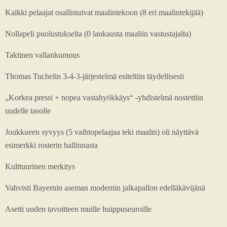
Kaikki pelaajat osallistuivat maalintekoon (8 eri maalintekijää)
Nollapeli puolustukselta (0 laukausta maaliin vastustajalta)
Taktinen vallankumous
Thomas Tuchelin 3-4-3-järjestelmä esiteltiin täydellisesti
„Korkea pressi + nopea vastahyökkäys“ -yhdistelmä nostettiin
uudelle tasolle
Joukkueen syvyys (5 vaihtopelaajaa teki maalin) oli näyttävä
esimerkki rosterin hallinnasta
Kulttuurinen merkitys
Vahvisti Bayernin aseman modernin jalkapallon edelläkävijänä
Asetti uuden tavoitteen muille huippuseuroille