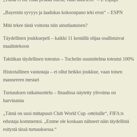
„Bayernin syvyys ja laadukas kokoonpano teki eron“ – ESPN
Mitä tekee tästä voitosta niin ainutlaatuisen?
Täydellinen joukkuepeli – kaikki 11 kentällä olijaa osallistuivat
maalintekoon
Taktiikan täydellinen toteutus – Tuchelin suunnitelma toteutui 100%
Historiallinen vastustaja – ei ollut heikko joukkue, vaan toisen
mannereen mestari
Turnauksen ratkaisuottelu – finaalissa näytetty ylivoima on
harvinaista
„Tämä on uusi mittapuuri Club World Cup -otteluille“, FIFA:n
edustaja kommentoi. „Emme ole koskaan nähneet näin täydellistä
esitystä tässä turnauksessa.“