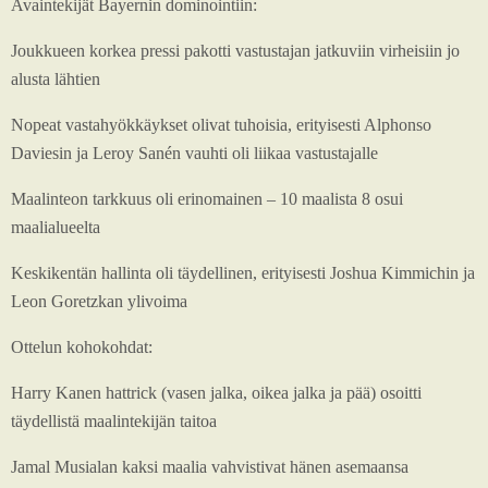
Avaintekijät Bayernin dominointiin:
Joukkueen korkea pressi pakotti vastustajan jatkuviin virheisiin jo
alusta lähtien
Nopeat vastahyökkäykset olivat tuhoisia, erityisesti Alphonso
Daviesin ja Leroy Sanén vauhti oli liikaa vastustajalle
Maalinteon tarkkuus oli erinomainen – 10 maalista 8 osui
maalialueelta
Keskikentän hallinta oli täydellinen, erityisesti Joshua Kimmichin ja
Leon Goretzkan ylivoima
Ottelun kohokohdat:
Harry Kanen hattrick (vasen jalka, oikea jalka ja pää) osoitti
täydellistä maalintekijän taitoa
Jamal Musialan kaksi maalia vahvistivat hänen asemaansa