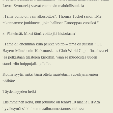
Lovro Zvonarek) saavat enemmän mahdollisuuksia
„Tämä voitto on vain alkusoittoa“, Thomas Tuchel sanoi. „Me
rakennamme joukkuetta, joka hallitsee Eurooppaa vuosiksi.“
8. Päätelmät: Miksi tämä voitto jää historiaan?
„Tämä oli enemmän kuin pelkkä voitto – tämä oli julistus!“ FC
Bayern Münchenin 10-0-murskaus Club World Cupin finaalissa ei
jää pelkästään tilastojen kirjoihin, vaan se muodostaa uuden
standardin huippujalkapallolle.
Kolme syytä, miksi tämä ottelu muistetaan vuosikymmenien
päähän:
Täydellisyyden hetki
Ensimmäinen kerta, kun joukkue on tehnyt 10 maalia FIFA:n
hyväksymässä klubien maailmanmestaruusottelussa