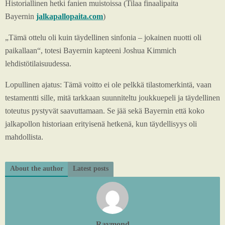
Historiallinen hetki fanien muistoissa (Tilaa finaalipaita
Bayernin
jalkapallopaita.com
)
„Tämä ottelu oli kuin täydellinen sinfonia – jokainen nuotti oli
paikallaan“, totesi Bayernin kapteeni Joshua Kimmich
lehdistötilaisuudessa.
Lopullinen ajatus: Tämä voitto ei ole pelkkä tilastomerkintä, vaan
testamentti sille, mitä tarkkaan suunniteltu joukkuepeli ja täydellinen
toteutus pystyvät saavuttamaan. Se jää sekä Bayernin että koko
jalkapollon historiaan erityisenä hetkenä, kun täydellisyys oli
mahdollista.
About the author
Latest posts
Raymond