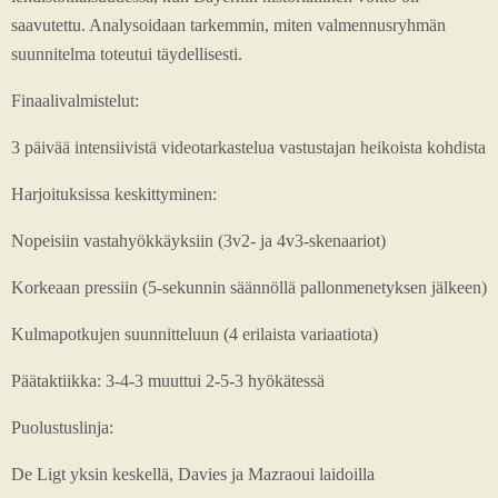
saavutettu. Analysoidaan tarkemmin, miten valmennusryhmän
suunnitelma toteutui täydellisesti.
Finaalivalmistelut:
3 päivää intensiivistä videotarkastelua vastustajan heikoista kohdista
Harjoituksissa keskittyminen:
Nopeisiin vastahyökkäyksiin (3v2- ja 4v3-skenaariot)
Korkeaan pressiin (5-sekunnin säännöllä pallonmenetyksen jälkeen)
Kulmapotkujen suunnitteluun (4 erilaista variaatiota)
Päätaktiikka: 3-4-3 muuttui 2-5-3 hyökätessä
Puolustuslinja:
De Ligt yksin keskellä, Davies ja Mazraoui laidoilla