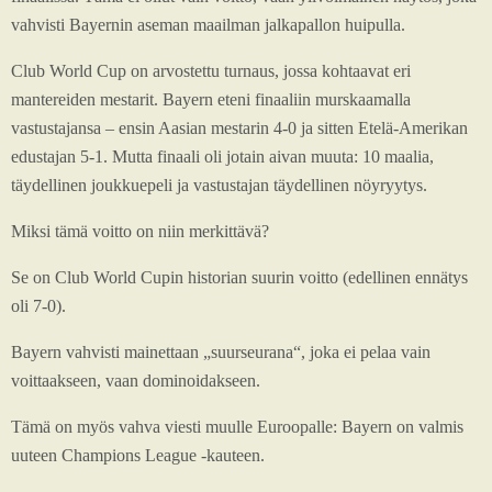
vahvisti Bayernin aseman maailman jalkapallon huipulla.
Club World Cup on arvostettu turnaus, jossa kohtaavat eri
mantereiden mestarit. Bayern eteni finaaliin murskaamalla
vastustajansa – ensin Aasian mestarin 4-0 ja sitten Etelä-Amerikan
edustajan 5-1. Mutta finaali oli jotain aivan muuta: 10 maalia,
täydellinen joukkuepeli ja vastustajan täydellinen nöyryytys.
Miksi tämä voitto on niin merkittävä?
Se on Club World Cupin historian suurin voitto (edellinen ennätys
oli 7-0).
Bayern vahvisti mainettaan „suurseurana“, joka ei pelaa vain
voittaakseen, vaan dominoidakseen.
Tämä on myös vahva viesti muulle Euroopalle: Bayern on valmis
uuteen Champions League -kauteen.