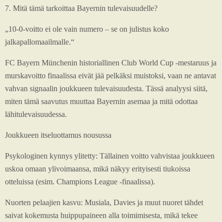
7. Mitä tämä tarkoittaa Bayernin tulevaisuudelle?
„10-0-voitto ei ole vain numero – se on julistus koko
jalkapallomaailmalle.“
FC Bayern Münchenin historiallinen Club World Cup -mestaruus ja
murskavoitto finaalissa eivät jää pelkäksi muistoksi, vaan ne antavat
vahvan signaalin joukkueen tulevaisuudesta. Tässä analyysi siitä,
miten tämä saavutus muuttaa Bayernin asemaa ja mitä odottaa
lähitulevaisuudessa.
Joukkueen itseluottamus nousussa
Psykologinen kynnys ylitetty: Tällainen voitto vahvistaa joukkueen
uskoa omaan ylivoimaansa, mikä näkyy erityisesti tiukoissa
otteluissa (esim. Champions League -finaalissa).
Nuorten pelaajien kasvu: Musiala, Davies ja muut nuoret tähdet
saivat kokemusta huippupaineen alla toimimisesta, mikä tekee