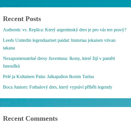
Recent Posts
Authentic vs. Replica: Který argentinský dres je pro vás ten pravý?
Leeds Unitedin legendaariset paidat: historiaa jokaisen viivan
takana
Nezapomenutelné dresy Juventusu: Ikony, které žijí v paměti
fanoušků
Pelé ja Kultainen Paita: Jalkapallon Ikonin Tarina
Boca Juniors: Fotbalový dres, který vypráví příběh legendy
Recent Comments