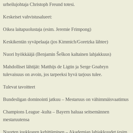
urheilujohtaja Christoph Freund totesi.
Keskeiset vahvistusalueet:
Oikea laitapuolustaja (esim. Jeremie Frimpong)
Keskikentän syväpelaaja (jos Kimmich/Goretzka lähtee)
Nuori hyökkääjä (Benjamin Šeškon kaltainen lahjakkuus)
Mahdolliset lähtijät: Matthijs de Ligtin ja Serge Gnabryn
tulevaisuus on avoin, jos tarpeeksi hyvä tarjous tulee.
Tulevat tavoitteet
Bundesligan dominointi jatkuu – Mestaruus on vähimmäisvaatimus
Champions League -kulta – Bayern haluaa seitsemännen
mestaruutensa
Nuorten joukkueen kehittäminen – Akademian lahjakkuudet (esim.