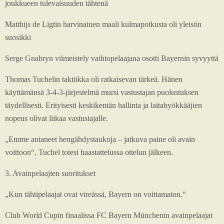
joukkueen tulevaisuuden tähtenä
Matthijs de Ligtin harvinainen maali kulmapotkusta oli yleisön
suosikki
Serge Gnabryn viimeistely vaihtopelaajana osotti Bayernin syvyyttä
Thomas Tuchelin taktiikka oli ratkaisevan tärkeä. Hänen
käyttämänsä 3-4-3-järjestelmä mursi vastustajan puolustuksen
täydellisesti. Erityisesti keskikentän hallinta ja laitahyökkääjien
nopeus olivat liikaa vastustajalle.
„Emme antaneet hengähdystaukoja – jatkuva paine oli avain
voittoon“, Tuchel totesi haastattelussa ottelun jälkeen.
3. Avainpelaajien suoritukset
„Kun tähtipelaajat ovat vireässä, Bayern on voittamaton.“
Club World Cupin finaalissa FC Bayern Münchenin avainpelaajat