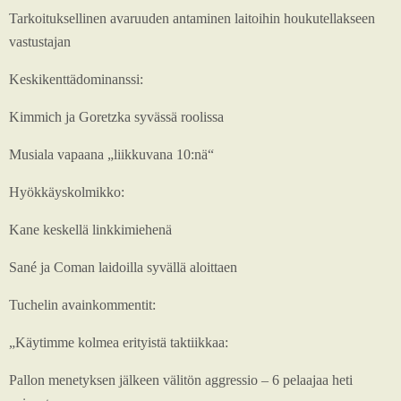
Tarkoituksellinen avaruuden antaminen laitoihin houkutellakseen
vastustajan
Keskikenttädominanssi:
Kimmich ja Goretzka syvässä roolissa
Musiala vapaana „liikkuvana 10:nä“
Hyökkäyskolmikko:
Kane keskellä linkkimiehenä
Sané ja Coman laidoilla syvällä aloittaen
Tuchelin avainkommentit:
„Käytimme kolmea erityistä taktiikkaa:
Pallon menetyksen jälkeen välitön aggressio – 6 pelaajaa heti