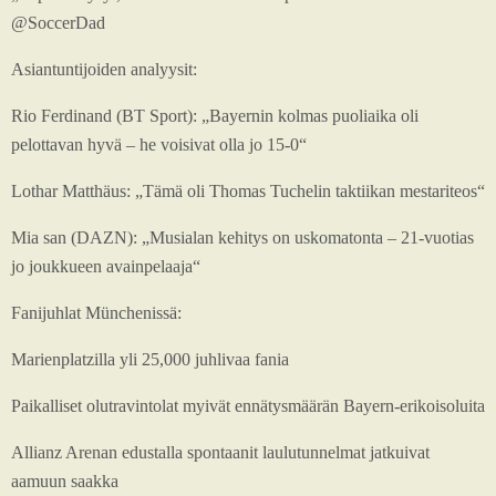
@SoccerDad
Asiantuntijoiden analyysit:
Rio Ferdinand (BT Sport): „Bayernin kolmas puoliaika oli
pelottavan hyvä – he voisivat olla jo 15-0“
Lothar Matthäus: „Tämä oli Thomas Tuchelin taktiikan mestariteos“
Mia san (DAZN): „Musialan kehitys on uskomatonta – 21-vuotias
jo joukkueen avainpelaaja“
Fanijuhlat Münchenissä:
Marienplatzilla yli 25,000 juhlivaa fania
Paikalliset olutravintolat myivät ennätysmäärän Bayern-erikoisoluita
Allianz Arenan edustalla spontaanit laulutunnelmat jatkuivat
aamuun saakka