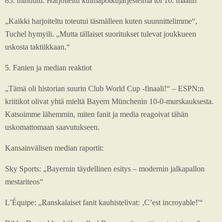
85. minuutti: Harjoiteltu kulmapotkujärjestelmä toi 10. maalin
„Kaikki harjoiteltu toteutui täsmälleen kuten suunnittelimme“,
Tuchel hymyili. „Mutta tällaiset suoritukset tulevat joukkueen
uskosta taktiikkaan.“
5. Fanien ja median reaktiot
„Tämä oli historian suurin Club World Cup -finaali!“ – ESPN:n
kriitikot olivat yhtä mieltä Bayern Münchenin 10-0-murskauksesta.
Katsoimme lähemmin, miten fanit ja media reagoivat tähän
uskomattomaan saavutukseen.
Kansainvälisen median raportit:
Sky Sports: „Bayernin täydellinen esitys – modernin jalkapallon
mestariteos“
L’Équipe: „Ranskalaiset fanit kauhistelivat: ‚C’est incroyable!'“