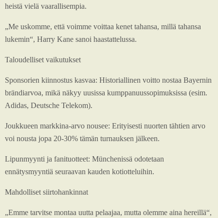
heistä vielä vaarallisempia.
„Me uskomme, että voimme voittaa kenet tahansa, millä tahansa
lukemin“, Harry Kane sanoi haastattelussa.
Taloudelliset vaikutukset
Sponsorien kiinnostus kasvaa: Historiallinen voitto nostaa Bayernin
brändiarvoa, mikä näkyy uusissa kumppanuussopimuksissa (esim.
Adidas, Deutsche Telekom).
Joukkueen markkina-arvo nousee: Erityisesti nuorten tähtien arvo
voi nousta jopa 20-30% tämän turnauksen jälkeen.
Lipunmyynti ja fanituotteet: Münchenissä odotetaan
ennätysmyyntiä seuraavan kauden kotiotteluihin.
Mahdolliset siirtohankinnat
„Emme tarvitse montaa uutta pelaajaa, mutta olemme aina hereillä“,