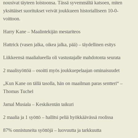
nousivat täyteen loistoonsa. Tässä syvemmältä katsoen, miten
yksittäiset suoritukset veivät joukkueen historialliseen 10-0-
voittoon.
Harry Kane – Maalintekijän mestariteos
Hattrick (vasen jalka, oikea jalka, pää) – täydellinen esitys
Liikkeensä maalialueella oli vastustajalle mahdotonta seurata
2 maalisyöttöä – osoitti myös joukkuepelaajan ominaisuudet
„Kun Kane on tällä tasolla, hän on maailman paras sentteri“ –
Thomas Tuchel
Jamal Musiala – Keskikentän taikuri
2 maalia ja 1 syöttö – hallitsi peliä hyökkäävässä roolissa
87% onnistuneita syöttöjä – luovuutta ja tarkkuutta