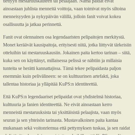
tiettyyn mestaruuskauteen tai pelaajaan. Nämä paidat eivät
ainoastaan juhlista menneitä voittoja, vaan toimivat myös siltoina
menneisyyden ja nykypäivän välillä, jolloin fanit voivat kokea
osallisuutta ja jatkaa perinnettä.
Fanit ovat olennainen osa legendaaristen pelipaitojen merkitystä.
Monet keräävät kausipaitoja, erityisesti niitä, jotka liittyvät tärkeisiin
otteluihin tai mestaruuskausiin. Jokainen paita kertoo tarinan – siitä,
kuka sen on käyttänyt, millaisessa pelissä se nähtiin ja millaisia
tunteita se herätti kannattajissa. Tämä tekee pelipaidasta paljon
enemmän kuin pelivälineen: se on kulttuurinen artefakti, joka
tallentaa historiaa ja ylläpitää KuPS:n identiteettiä.
Että KuPS:n legendaariset pelipaidat ovat yhdistelmä historiaa,
kulttuuria ja fanien identiteettiä. Ne eivät ainoastaan kerro
menneistä mestaruuksista tai yksittäisistä pelaajista, vaan myös
seuran ja sen yhteisön tarinasta. Mustavalkoinen paita kantaa
mukanaan sekä voitonriemua että pettymyksen tuskaa, ja sen raidat