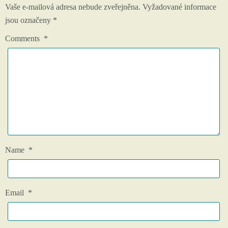
Vaše e-mailová adresa nebude zveřejněna.
Vyžadované informace
jsou označeny
*
Comments
*
Name
*
Email
*