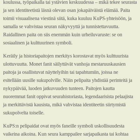
koulussa, työpaikalla tai ystävien keskuudessa – mikä tekee seurasta
ja sen identiteetistä läsnä olevan osan jokapäiväistä elämää. Paita
toimii visuaalisena viestinä siitä, kuka kuuluu KuPS-yhteisöön, ja
samalla se vahvistaa seuran näkyvyyttä ja tunnistettavuutta.
Raidallinen paita on siis enemmän kuin urheiluvaruste: se on
sosiaalinen ja kulttuurinen symboli.
Keräily ja historiapaitojen merkitys korostavat myös kulttuurista
ulottuvuutta. Monet fanit säilyttävät vanhoja mestaruuskausien
paitoja ja osallistuvat näyttelyihin tai tapahtumiin, joissa ne
esitellään uusille sukupolville. Näin pelipaita yhdistää perinteitä ja
nykypäivää, luoden jatkuvuuden tunteen. Paitojen kautta
nuoremmat fanit oppivat seurahistoriasta, legendaarisista pelaajista
ja merkittävistä kausista, mikä vahvistaa identiteetin siirtymistä
sukupolvelta toiselle.
KuPS:n pelipaidat ovat myös faneille symboli uskollisuudesta
vaikeina aikoina. Kun seura kamppailee sarjapaikasta tai kohtaa