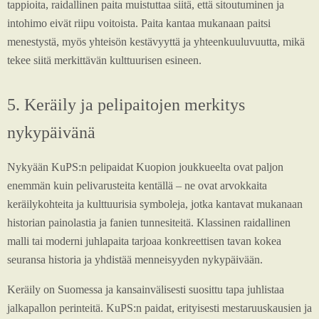
tappioita, raidallinen paita muistuttaa siitä, että sitoutuminen ja
intohimo eivät riipu voitoista. Paita kantaa mukanaan paitsi
menestystä, myös yhteisön kestävyyttä ja yhteenkuuluvuutta, mikä
tekee siitä merkittävän kulttuurisen esineen.
5. Keräily ja pelipaitojen merkitys
nykypäivänä
Nykyään KuPS:n pelipaidat Kuopion joukkueelta ovat paljon
enemmän kuin pelivarusteita kentällä – ne ovat arvokkaita
keräilykohteita ja kulttuurisia symboleja, jotka kantavat mukanaan
historian painolastia ja fanien tunnesiteitä. Klassinen raidallinen
malli tai moderni juhlapaita tarjoaa konkreettisen tavan kokea
seuransa historia ja yhdistää menneisyyden nykypäivään.
Keräily on Suomessa ja kansainvälisesti suosittu tapa juhlistaa
jalkapallon perinteitä. KuPS:n paidat, erityisesti mestaruuskausien ja