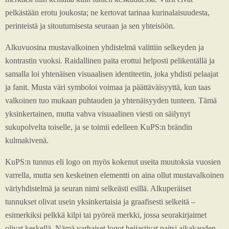
pelkästään erotu joukosta; ne kertovat tarinaa kurinalaisuudesta,
perinteistä ja sitoutumisesta seuraan ja sen yhteisöön.
Alkuvuosina mustavalkoinen yhdistelmä valittiin selkeyden ja
kontrastin vuoksi. Raidallinen paita erottui helposti pelikentällä ja
samalla loi yhtenäisen visuaalisen identiteetin, joka yhdisti pelaajat
ja fanit. Musta väri symboloi voimaa ja päättäväisyyttä, kun taas
valkoinen tuo mukaan puhtauden ja yhtenäisyyden tunteen. Tämä
yksinkertainen, mutta vahva visuaalinen viesti on säilynyt
sukupolvelta toiselle, ja se toimii edelleen KuPS:n brändin
kulmakivenä.
KuPS:n tunnus eli logo on myös kokenut useita muutoksia vuosien
varrella, mutta sen keskeinen elementti on aina ollut mustavalkoinen
väriyhdistelmä ja seuran nimi selkeästi esillä. Alkuperäiset
tunnukset olivat usein yksinkertaisia ja graafisesti selkeitä –
esimerkiksi pelkkä kilpi tai pyöreä merkki, jossa seurakirjaimet
olivat keskellä. Nämä varhaiset logot heijastivat paitsi aikakauden