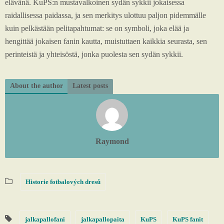
elävänä. KuPS:n mustavalkoinen sydän sykkii jokaisessa
raidallisessa paidassa, ja sen merkitys ulottuu paljon pidemmälle
kuin pelkästään pelitapahtumat: se on symboli, joka elää ja
hengittää jokaisen fanin kautta, muistuttaen kaikkia seurasta, sen
perinteistä ja yhteisöstä, jonka puolesta sen sydän sykkii.
About the author
Latest posts
Raymond
Historie fotbalových dresů
jalkapallofani
jalkapallopaita
KuPS
KuPS fanit