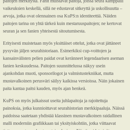
paitojen merkitystä. Fanit muistavat paitoja, joissa seura kamppaili
vaikeuksien keskellä, sillä ne edustavat sitkeyttä ja uskollisuutta –
arvoja, jotka ovat olennainen osa KuPS:n identiteettiä. Näiden
paitojen tarina on yhtä tärkeä kuin mestaruuspaitojen; ne kertovat
seuran ja sen fanien yhteisestä sitoutumisesta.
Erityisesti muistetaan myös yksittäiset ottelut, jotka ovat jättäneet
pysyvän jäljen seurahistoriaan. Esimerkiksi cup-voittojen ja
kansainvälisten pelien paidat ovat keränneet legendaarisen aseman
fanien keskuudessa. Paitojen suunnittelussa näkyy usein
ajankohdan muoti, sponsorilogot ja valmistustekniikat, mutta
mustavalkoinen perusväri säilyy kaikissa versioissa. Näin jokainen
paita kantaa paitsi kauden, myös ajan henkeä.
KuPS on myös julkaissut useita juhlapaitoja ja rajoitettuja
painoksia, jotka kunnioittavat seurahistorian merkkipaaluja. Näissä
paidoissa saatetaan yhdistää klassinen mustavalkoinen raidallinen
malli moderniin grafiikkaan tai yksityiskohtiin, jotka viittaavat