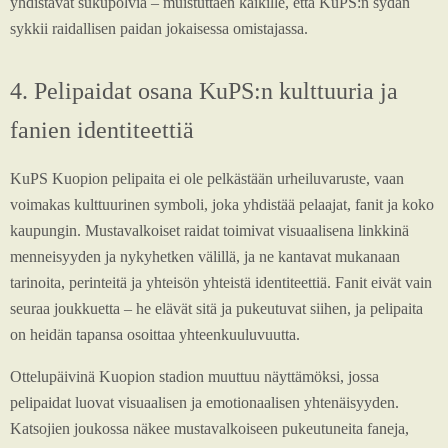
yhdistävät sukupolvia – muistuttaen kaikille, että KuPS:n sydän
sykkii raidallisen paidan jokaisessa omistajassa.
4. Pelipaidat osana KuPS:n kulttuuria ja
fanien identiteettiä
KuPS Kuopion pelipaita ei ole pelkästään urheiluvaruste, vaan
voimakas kulttuurinen symboli, joka yhdistää pelaajat, fanit ja koko
kaupungin. Mustavalkoiset raidat toimivat visuaalisena linkkinä
menneisyyden ja nykyhetken välillä, ja ne kantavat mukanaan
tarinoita, perinteitä ja yhteisön yhteistä identiteettiä. Fanit eivät vain
seuraa joukkuetta – he elävät sitä ja pukeutuvat siihen, ja pelipaita
on heidän tapansa osoittaa yhteenkuuluvuutta.
Ottelupäivinä Kuopion stadion muuttuu näyttämöksi, jossa
pelipaidat luovat visuaalisen ja emotionaalisen yhtenäisyyden.
Katsojien joukossa näkee mustavalkoiseen pukeutuneita faneja,