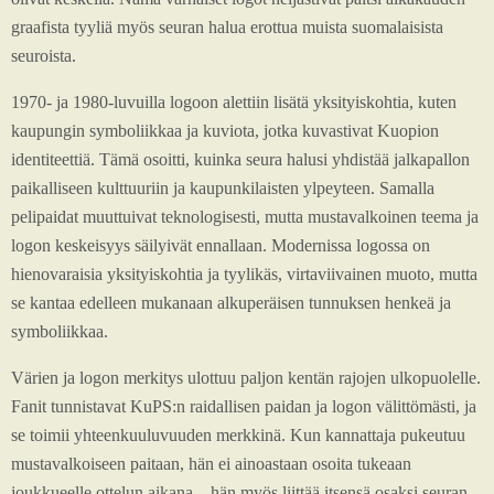
graafista tyyliä myös seuran halua erottua muista suomalaisista
seuroista.
1970- ja 1980-luvuilla logoon alettiin lisätä yksityiskohtia, kuten
kaupungin symboliikkaa ja kuviota, jotka kuvastivat Kuopion
identiteettiä. Tämä osoitti, kuinka seura halusi yhdistää jalkapallon
paikalliseen kulttuuriin ja kaupunkilaisten ylpeyteen. Samalla
pelipaidat muuttuivat teknologisesti, mutta mustavalkoinen teema ja
logon keskeisyys säilyivät ennallaan. Modernissa logossa on
hienovaraisia yksityiskohtia ja tyylikäs, virtaviivainen muoto, mutta
se kantaa edelleen mukanaan alkuperäisen tunnuksen henkeä ja
symboliikkaa.
Värien ja logon merkitys ulottuu paljon kentän rajojen ulkopuolelle.
Fanit tunnistavat KuPS:n raidallisen paidan ja logon välittömästi, ja
se toimii yhteenkuuluvuuden merkkinä. Kun kannattaja pukeutuu
mustavalkoiseen paitaan, hän ei ainoastaan osoita tukeaan
joukkueelle ottelun aikana – hän myös liittää itsensä osaksi seuran