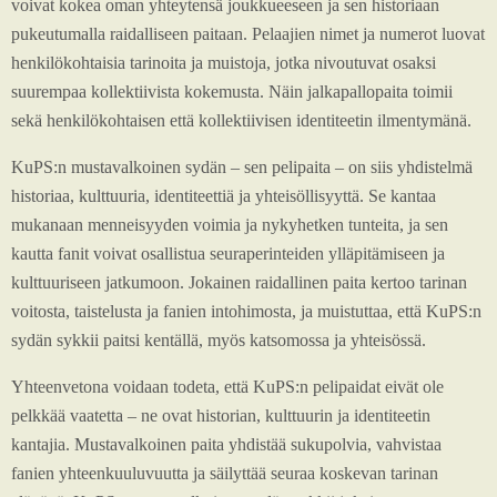
voivat kokea oman yhteytensä joukkueeseen ja sen historiaan
pukeutumalla raidalliseen paitaan. Pelaajien nimet ja numerot luovat
henkilökohtaisia tarinoita ja muistoja, jotka nivoutuvat osaksi
suurempaa kollektiivista kokemusta. Näin jalkapallopaita toimii
sekä henkilökohtaisen että kollektiivisen identiteetin ilmentymänä.
KuPS:n mustavalkoinen sydän – sen pelipaita – on siis yhdistelmä
historiaa, kulttuuria, identiteettiä ja yhteisöllisyyttä. Se kantaa
mukanaan menneisyyden voimia ja nykyhetken tunteita, ja sen
kautta fanit voivat osallistua seuraperinteiden ylläpitämiseen ja
kulttuuriseen jatkumoon. Jokainen raidallinen paita kertoo tarinan
voitosta, taistelusta ja fanien intohimosta, ja muistuttaa, että KuPS:n
sydän sykkii paitsi kentällä, myös katsomossa ja yhteisössä.
Yhteenvetona voidaan todeta, että KuPS:n pelipaidat eivät ole
pelkkää vaatetta – ne ovat historian, kulttuurin ja identiteetin
kantajia. Mustavalkoinen paita yhdistää sukupolvia, vahvistaa
fanien yhteenkuuluvuutta ja säilyttää seuraa koskevan tarinan