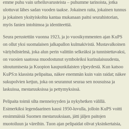
emme puhu vain urheiluvarusteista – puhumme tarinoista, jotka
ulottuvat lähes sadan vuoden taakse. Jokainen raita, jokainen tunnus
ja jokainen yksityiskohta kantaa mukanaan paitsi seurahistorian,
myös fanien intohimoa ja identiteettiä.
Seura perustettiin vuonna 1923, ja jo vuosikymmenten ajan KuPS
on ollut yksi suomalaisen jalkapallon kulmakivistä. Mustavalkoinen
väriyhdistelmä, joka alun perin valittiin selkeäksi ja tunnistettavaksi,
on vuosien saatossa muodostunut symboleiksi kurinalaisuudesta,
sitoutumisesta ja Kuopion kaupunkilaisten ylpeydestä. Kun katsoo
KuPS:n klassista pelipaitaa, näkee enemmän kuin vain raidat; näkee
sukupolvien ketjun, joka on seurannut seuraa sen nousuissa ja
laskuissa, mestaruuksissa ja pettymyksissä.
Pelipaita toimii silta menneisyyden ja nykyhetken välillä.
Esimerkiksi legendaarinen kausi 1950-luvulla, jolloin KuPS voitti
ensimmäisiä Suomen mestaruuksiaan, jätti jäljen paitojen
muotoiluun ja väreihin. Tuon ajan pelipaidat olivat yksinkertaisia,