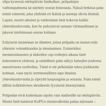
olipa kyseessä ottelupäivän fanikulkue, pelipaitojen
vaihtotapahtuma tai näyttely seuran historiasta. Näissä hetkissä paita
toimii esineenä, joka yhdistää eri ikäisiä ja taustoja olevia ihmisiä.
Lapset, nuoret aikuiset ja vanhemmat fanit kokevat kaikki
yhteenkuuluvuutta, kun he pukeutuvat samaan värimaailmaan ja
jakavat intohimoaan seuraa kohtaan.
Erityisesti muistetaan ne tilanteet, joissa pelipaita on tuonut esiin
yhteisön voimakkuuden ja sitoutumisen. Esimerkiksi
mestaruuskausien ja tärkeiden cup-voittojen aikana fanit
kokoontuvat yhdessä, ja raidallinen paita näkyy katsojien joukossa
massiivisena symbolina. Tämä ei ole pelkästään tukea joukkuetta
kohtaan, vaan myös seremoniallinen tapa ilmaista
yhteenkuuluvuutta ja ylpeyttä kaupungista ja seurasta. Paita toimii
tällöin kollektiivisen identiteetin fyysisenä ilmentymänä.
Pelipaidat eivät kuitenkaan rajoitu vain stadionille tai ottelupäiviin.
Monet fanit kantavat KuPS:n mustavalkoista paitaa arjessaan –