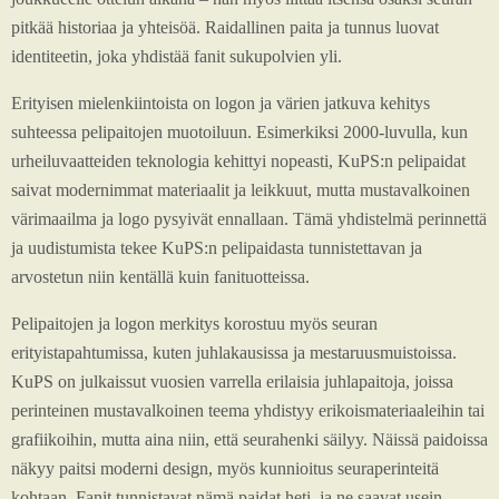
pitkää historiaa ja yhteisöä. Raidallinen paita ja tunnus luovat
identiteetin, joka yhdistää fanit sukupolvien yli.
Erityisen mielenkiintoista on logon ja värien jatkuva kehitys
suhteessa pelipaitojen muotoiluun. Esimerkiksi 2000-luvulla, kun
urheiluvaatteiden teknologia kehittyi nopeasti, KuPS:n pelipaidat
saivat modernimmat materiaalit ja leikkuut, mutta mustavalkoinen
värimaailma ja logo pysyivät ennallaan. Tämä yhdistelmä perinnettä
ja uudistumista tekee KuPS:n pelipaidasta tunnistettavan ja
arvostetun niin kentällä kuin fanituotteissa.
Pelipaitojen ja logon merkitys korostuu myös seuran
erityistapahtumissa, kuten juhlakausissa ja mestaruusmuistoissa.
KuPS on julkaissut vuosien varrella erilaisia juhlapaitoja, joissa
perinteinen mustavalkoinen teema yhdistyy erikoismateriaaleihin tai
grafiikoihin, mutta aina niin, että seurahenki säilyy. Näissä paidoissa
näkyy paitsi moderni design, myös kunnioitus seuraperinteitä
kohtaan. Fanit tunnistavat nämä paidat heti, ja ne saavat usein