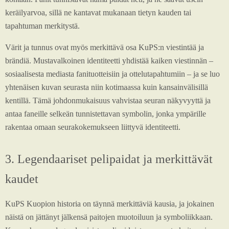
keräilyarvoa, sillä ne kantavat mukanaan tietyn kauden tai
tapahtuman merkitystä.
Värit ja tunnus ovat myös merkittävä osa KuPS:n viestintää ja
brändiä. Mustavalkoinen identiteetti yhdistää kaiken viestinnän –
sosiaalisesta mediasta fanituotteisiin ja ottelutapahtumiin – ja se luo
yhtenäisen kuvan seurasta niin kotimaassa kuin kansainvälisillä
kentillä. Tämä johdonmukaisuus vahvistaa seuran näkyvyyttä ja
antaa faneille selkeän tunnistettavan symbolin, jonka ympärille
rakentaa omaan seurakokemukseen liittyvä identiteetti.
3. Legendaariset pelipaidat ja merkittävät
kaudet
KuPS Kuopion historia on täynnä merkittäviä kausia, ja jokainen
näistä on jättänyt jälkensä paitojen muotoiluun ja symboliikkaan.