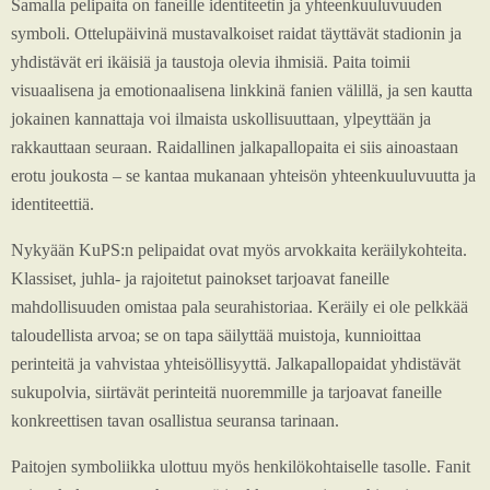
Samalla pelipaita on faneille identiteetin ja yhteenkuuluvuuden
symboli. Ottelupäivinä mustavalkoiset raidat täyttävät stadionin ja
yhdistävät eri ikäisiä ja taustoja olevia ihmisiä. Paita toimii
visuaalisena ja emotionaalisena linkkinä fanien välillä, ja sen kautta
jokainen kannattaja voi ilmaista uskollisuuttaan, ylpeyttään ja
rakkauttaan seuraan. Raidallinen jalkapallopaita ei siis ainoastaan
erotu joukosta – se kantaa mukanaan yhteisön yhteenkuuluvuutta ja
identiteettiä.
Nykyään KuPS:n pelipaidat ovat myös arvokkaita keräilykohteita.
Klassiset, juhla- ja rajoitetut painokset tarjoavat faneille
mahdollisuuden omistaa pala seurahistoriaa. Keräily ei ole pelkkää
taloudellista arvoa; se on tapa säilyttää muistoja, kunnioittaa
perinteitä ja vahvistaa yhteisöllisyyttä. Jalkapallopaidat yhdistävät
sukupolvia, siirtävät perinteitä nuoremmille ja tarjoavat faneille
konkreettisen tavan osallistua seuransa tarinaan.
Paitojen symboliikka ulottuu myös henkilökohtaiselle tasolle. Fanit