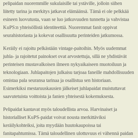
pelipaidan nuoremmille sukulaisille tai ystäville, jolloin siihen
liitetty tarina ja merkitys jatkavat elämäänsä. Tämä ei ole pelkkää
esineen luovutusta, vaan se luo jatkuvuuden tunnetta ja vahvistaa
KuPS:n yhteisöllistä identiteettiä. Nuoremmat fanit oppivat
seurahistoriasta ja kokevat osallisuutta perinteiden jatkumossa.
Keräily ei rajoitu pelkästään vintage-paitoihin. Myös uudemmat
juhla- ja rajoitetut painokset ovat arvostettuja, sillä ne yhdistävät
perinteisen mustavalkoisen ilmeen nykyaikaiseen muotoiluun ja
teknologiaan. Juhlapaitojen julkaisu tarjoaa faneille mahdollisuuden
omistaa pala seuransa tarinaa ja osallistua sen historiaan.
Esimerkiksi mestaruuskausien jälkeiset juhlapaidat muistuttavat
saavutetuista voittoista ja fanien yhteisestä kokemuksesta.
Pelipaidat kantavat myös taloudellista arvoa. Harvinaiset ja
historialliset KuPS-paidat voivat nousta merkittäviksi
keräilykohteiksi, joita myydään huutokaupoissa tai
fanitapahtumissa. Tämä taloudellinen ulottuvuus ei vähennä paidan