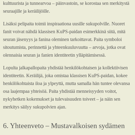
kulttuurista ja tunnearvoa – päinvastoin, se korostaa sen merkitystä
seuraajille ja keräilijöille.
Lisäksi pelipaita toimii inspiraationa uusille sukupolville. Nuoret
fanit voivat nähdä klassisen KuPS-paidan esimerkkinä siitä, mitä
seuran jäsenyys ja fanina oleminen tarkoittavat. Paita symboloi
sitoutumista, perinnettä ja yhteenkuuluvuutta – arvoja, jotka ovat
olennaisia seuran ja fanien identiteetin ylläpitämisessä.
Lopulta jalkapallopaita yhdistää henkilökohtaisen ja kollektiivisen
identiteetin. Keräilijä, joka omistaa klassisen KuPS-paidan, kokee
henkilökohtaista iloa ja ylpeyttä, mutta samalla hän tuntee olevansa
osa laajempaa yhteisöä. Paita yhdistää menneisyyden voitot,
nykyhetken kokemukset ja tulevaisuuden toiveet – ja näin sen
merkitys säilyy sukupolvien ajan.
6. Yhteenveto – Mustavalkoisen sydämen