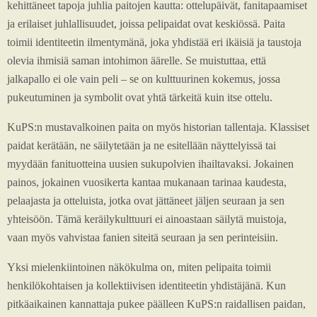
kehittäneet tapoja juhlia paitojen kautta: ottelupäivät, fanitapaamiset
ja erilaiset juhlallisuudet, joissa pelipaidat ovat keskiössä. Paita
toimii identiteetin ilmentymänä, joka yhdistää eri ikäisiä ja taustoja
olevia ihmisiä saman intohimon äärelle. Se muistuttaa, että
jalkapallo ei ole vain peli – se on kulttuurinen kokemus, jossa
pukeutuminen ja symbolit ovat yhtä tärkeitä kuin itse ottelu.
KuPS:n mustavalkoinen paita on myös historian tallentaja. Klassiset
paidat kerätään, ne säilytetään ja ne esitellään näyttelyissä tai
myydään fanituotteina uusien sukupolvien ihailtavaksi. Jokainen
painos, jokainen vuosikerta kantaa mukanaan tarinaa kaudesta,
pelaajasta ja otteluista, jotka ovat jättäneet jäljen seuraan ja sen
yhteisöön. Tämä keräilykulttuuri ei ainoastaan säilytä muistoja,
vaan myös vahvistaa fanien siteitä seuraan ja sen perinteisiin.
Yksi mielenkiintoinen näkökulma on, miten pelipaita toimii
henkilökohtaisen ja kollektiivisen identiteetin yhdistäjänä. Kun
pitkäaikainen kannattaja pukee päälleen KuPS:n raidallisen paidan,