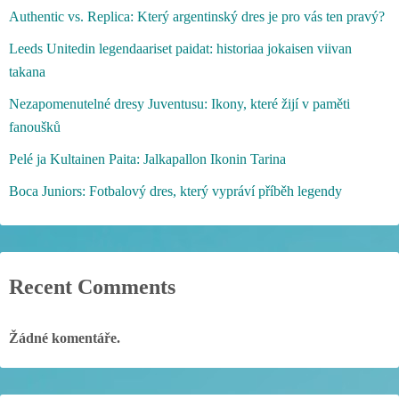
Authentic vs. Replica: Který argentinský dres je pro vás ten pravý?
Leeds Unitedin legendaariset paidat: historiaa jokaisen viivan
takana
Nezapomenutelné dresy Juventusu: Ikony, které žijí v paměti
fanoušků
Pelé ja Kultainen Paita: Jalkapallon Ikonin Tarina
Boca Juniors: Fotbalový dres, který vypráví příběh legendy
Recent Comments
Žádné komentáře.