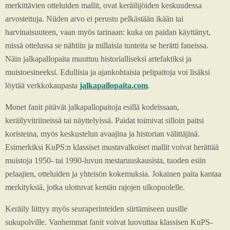
merkittävien otteluiden mallit, ovat keräilijöiden keskuudessa
arvostettuja. Niiden arvo ei perustu pelkästään ikään tai
harvinaisuuteen, vaan myös tarinaan: kuka on paidan käyttänyt,
missä ottelussa se nähtiin ja millaisia tunteita se herätti faneissa.
Näin jalkapallopaita muuttuu historialliseksi artefaktiksi ja
muistoesineeksi. Edullisia ja ajankohtaisia pelipaitoja voi lisäksi
löytää verkkokaupasta
jalkapallopaita.com
.
Monet fanit pitävät jalkapallopaitoja esillä kodeissaan,
keräilyvitriineissä tai näyttelyissä. Paidat toimivat silloin paitsi
koristeina, myös keskustelun avaajina ja historian välittäjinä.
Esimerkiksi KuPS:n klassiset mustavalkoiset mallit voivat herättää
muistoja 1950- tai 1990-luvun mestaruuskausista, tuoden esiin
pelaajien, otteluiden ja yhteisön kokemuksia. Jokainen paita kantaa
merkityksiä, jotka ulottuvat kentän rajojen ulkopuolelle.
Keräily liittyy myös seuraperinteiden siirtämiseen uusille
sukupolville. Vanhemmat fanit voivat luovuttaa klassisen KuPS-