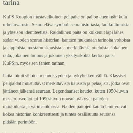
tarina
KuPS Kuopion mustavalkoinen pelipaita on paljon enemmän kuin
urheiluvaruste. Se on elävä symboli seurahistoriasta, fanikulttuurista
ja yhteisön identiteetistä. Raidallinen paita on kulkenut läpi lähes
sadan vuoden seuran historian, kantaen mukanaan tarinoita voitoista
ja tappioista, mestaruuskausista ja merkittävistä otteluista. Jokainen
raita, jokainen tunnus ja jokainen yksityiskohta kertoo paitsi
KuPS:n, myös sen fanien tarinan.
Paita toimii siltoina menneisyyden ja nykyhetken välillä. Klassiset
pelipaidat muistuttavat merkittävistä kausista ja pelaajista, jotka ovat
jättäneet jälkensä seuraan. Legendaariset kaudet, kuten 1950-luvun
mestaruusvoitot tai 1990-luvun nousut, näkyvät paitojen
muotoilussa ja värimaailmassa. Näiden paitojen kautta fanit voivat
kokea historian konkreettisesti ja tuntea osallisuutta seuransa
pitkään perintöön.