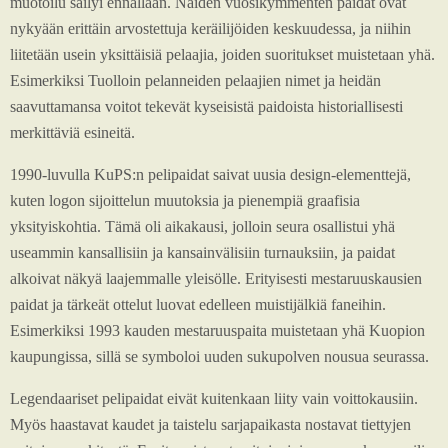
muotoilu säilyi ennallaan. Näiden vuosikymmenten paidat ovat
nykyään erittäin arvostettuja keräilijöiden keskuudessa, ja niihin
liitetään usein yksittäisiä pelaajia, joiden suoritukset muistetaan yhä.
Esimerkiksi Tuolloin pelanneiden pelaajien nimet ja heidän
saavuttamansa voitot tekevät kyseisistä paidoista historiallisesti
merkittäviä esineitä.
1990-luvulla KuPS:n pelipaidat saivat uusia design-elementtejä,
kuten logon sijoittelun muutoksia ja pienempiä graafisia
yksityiskohtia. Tämä oli aikakausi, jolloin seura osallistui yhä
useammin kansallisiin ja kansainvälisiin turnauksiin, ja paidat
alkoivat näkyä laajemmalle yleisölle. Erityisesti mestaruuskausien
paidat ja tärkeät ottelut luovat edelleen muistijälkiä faneihin.
Esimerkiksi 1993 kauden mestaruuspaita muistetaan yhä Kuopion
kaupungissa, sillä se symboloi uuden sukupolven nousua seurassa.
Legendaariset pelipaidat eivät kuitenkaan liity vain voittokausiin.
Myös haastavat kaudet ja taistelu sarjapaikasta nostavat tiettyjen