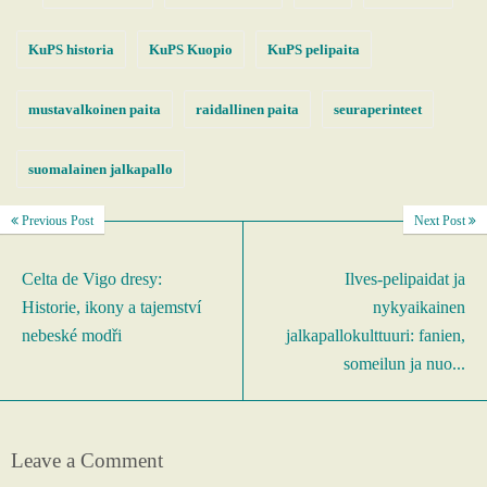
KuPS historia
KuPS Kuopio
KuPS pelipaita
mustavalkoinen paita
raidallinen paita
seuraperinteet
suomalainen jalkapallo
Previous Post
Next Post
Celta de Vigo dresy:
Ilves-pelipaidat ja
Historie, ikony a tajemství
nykyaikainen
nebeské modři
jalkapallokulttuuri: fanien,
someilun ja nuo...
Leave a Comment