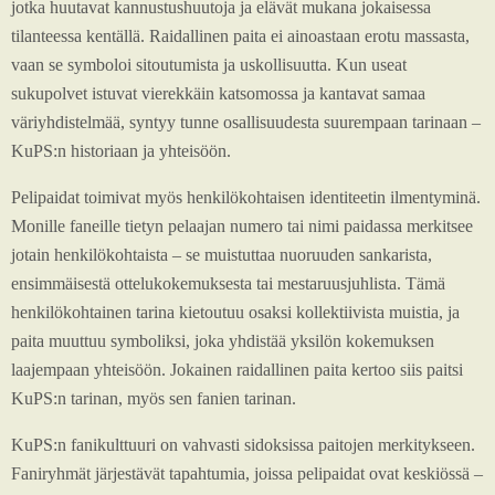
jotka huutavat kannustushuutoja ja elävät mukana jokaisessa
tilanteessa kentällä. Raidallinen paita ei ainoastaan erotu massasta,
vaan se symboloi sitoutumista ja uskollisuutta. Kun useat
sukupolvet istuvat vierekkäin katsomossa ja kantavat samaa
väriyhdistelmää, syntyy tunne osallisuudesta suurempaan tarinaan –
KuPS:n historiaan ja yhteisöön.
Pelipaidat toimivat myös henkilökohtaisen identiteetin ilmentyminä.
Monille faneille tietyn pelaajan numero tai nimi paidassa merkitsee
jotain henkilökohtaista – se muistuttaa nuoruuden sankarista,
ensimmäisestä ottelukokemuksesta tai mestaruusjuhlista. Tämä
henkilökohtainen tarina kietoutuu osaksi kollektiivista muistia, ja
paita muuttuu symboliksi, joka yhdistää yksilön kokemuksen
laajempaan yhteisöön. Jokainen raidallinen paita kertoo siis paitsi
KuPS:n tarinan, myös sen fanien tarinan.
KuPS:n fanikulttuuri on vahvasti sidoksissa paitojen merkitykseen.
Faniryhmät järjestävät tapahtumia, joissa pelipaidat ovat keskiössä –