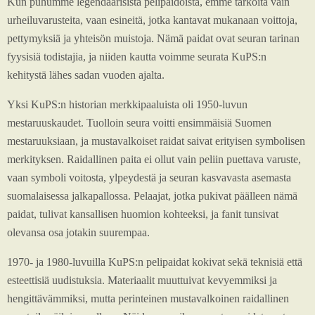
Kun puhumme legendaarisista pelipaidoista, emme tarkoita vain
urheiluvarusteita, vaan esineitä, jotka kantavat mukanaan voittoja,
pettymyksiä ja yhteisön muistoja. Nämä paidat ovat seuran tarinan
fyysisiä todistajia, ja niiden kautta voimme seurata KuPS:n
kehitystä lähes sadan vuoden ajalta.
Yksi KuPS:n historian merkkipaaluista oli 1950-luvun
mestaruuskaudet. Tuolloin seura voitti ensimmäisiä Suomen
mestaruuksiaan, ja mustavalkoiset raidat saivat erityisen symbolisen
merkityksen. Raidallinen paita ei ollut vain peliin puettava varuste,
vaan symboli voitosta, ylpeydestä ja seuran kasvavasta asemasta
suomalaisessa jalkapallossa. Pelaajat, jotka pukivat päälleen nämä
paidat, tulivat kansallisen huomion kohteeksi, ja fanit tunsivat
olevansa osa jotakin suurempaa.
1970- ja 1980-luvuilla KuPS:n pelipaidat kokivat sekä teknisiä että
esteettisiä uudistuksia. Materiaalit muuttuivat kevyemmiksi ja
hengittävämmiksi, mutta perinteinen mustavalkoinen raidallinen