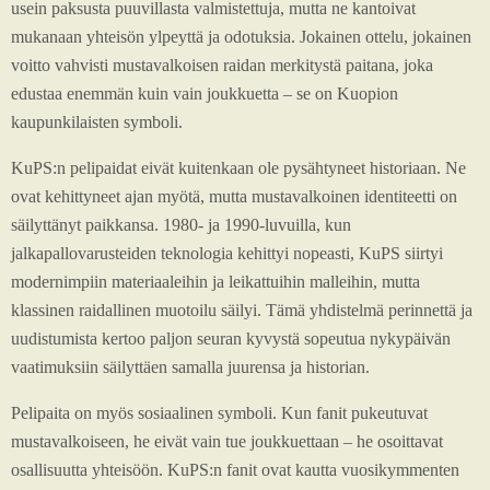
usein paksusta puuvillasta valmistettuja, mutta ne kantoivat
mukanaan yhteisön ylpeyttä ja odotuksia. Jokainen ottelu, jokainen
voitto vahvisti mustavalkoisen raidan merkitystä paitana, joka
edustaa enemmän kuin vain joukkuetta – se on Kuopion
kaupunkilaisten symboli.
KuPS:n pelipaidat eivät kuitenkaan ole pysähtyneet historiaan. Ne
ovat kehittyneet ajan myötä, mutta mustavalkoinen identiteetti on
säilyttänyt paikkansa. 1980- ja 1990-luvuilla, kun
jalkapallovarusteiden teknologia kehittyi nopeasti, KuPS siirtyi
modernimpiin materiaaleihin ja leikattuihin malleihin, mutta
klassinen raidallinen muotoilu säilyi. Tämä yhdistelmä perinnettä ja
uudistumista kertoo paljon seuran kyvystä sopeutua nykypäivän
vaatimuksiin säilyttäen samalla juurensa ja historian.
Pelipaita on myös sosiaalinen symboli. Kun fanit pukeutuvat
mustavalkoiseen, he eivät vain tue joukkuettaan – he osoittavat
osallisuutta yhteisöön. KuPS:n fanit ovat kautta vuosikymmenten