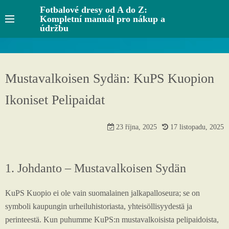
S
Fotbalové dresy od A do Z:
Kompletní manuál pro nákup a
k
údržbu
i
p
t
o
Mustavalkoisen Sydän: KuPS Kuopion
c
Ikoniset Pelipaidat
o
n
t
23 října, 2025
17 listopadu, 2025
e
n
t
1. Johdanto – Mustavalkoisen Sydän
KuPS Kuopio ei ole vain suomalainen jalkapalloseura; se on
symboli kaupungin urheiluhistoriasta, yhteisöllisyydestä ja
perinteestä. Kun puhumme KuPS:n mustavalkoisista pelipaidoista,