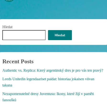
Hledat
Hledat
Recent Posts
Authentic vs. Replica: Který argentinský dres je pro vás ten pravý?
Leeds Unitedin legendaariset paidat: historiaa jokaisen viivan
takana
Nezapomenutelné dresy Juventusu: Ikony, které žijí v paměti
fanoušků