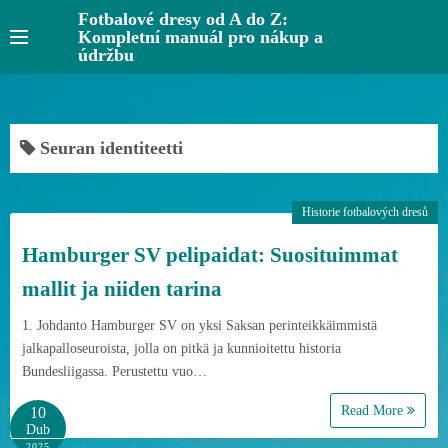
S
Fotbalové dresy od A do Z:
Kompletní manuál pro nákup a
k
údržbu
i
p
t
o
Seuran identiteetti
c
o
Historie fotbalových dresů
n
t
Hamburger SV pelipaidat: Suosituimmat
e
mallit ja niiden tarina
n
t
1. Johdanto Hamburger SV on yksi Saksan perinteikkäimmistä
jalkapalloseuroista, jolla on pitkä ja kunnioitettu historia
Bundesliigassa. Perustettu vuo…
Read More
10
Dub
2025