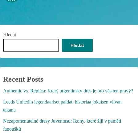
Hledat
Hledat
Recent Posts
Authentic vs. Replica: Který argentinský dres je pro vás ten pravý?
Leeds Unitedin legendaariset paidat: historiaa jokaisen viivan
takana
Nezapomenutelné dresy Juventusu: Ikony, které žijí v paměti
fanoušků