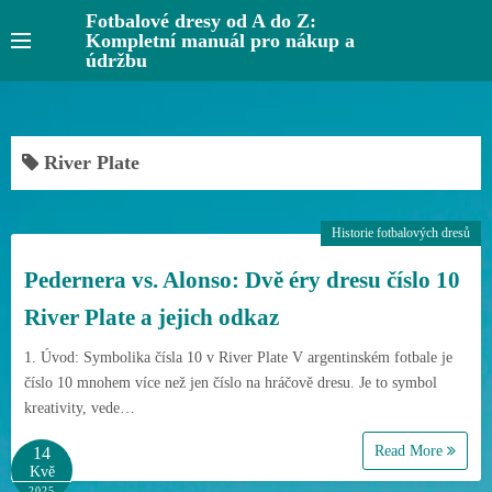
S
Fotbalové dresy od A do Z:
Kompletní manuál pro nákup a
k
údržbu
i
p
t
o
River Plate
c
o
Historie fotbalových dresů
n
t
Pedernera vs. Alonso: Dvě éry dresu číslo 10
e
River Plate a jejich odkaz
n
t
1. Úvod: Symbolika čísla 10 v River Plate V argentinském fotbale je
číslo 10 mnohem více než jen číslo na hráčově dresu. Je to symbol
kreativity, vede…
Read More
14
Kvě
2025