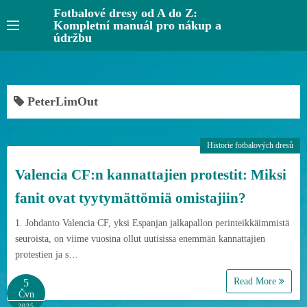
S
Fotbalové dresy od A do Z:
Kompletní manuál pro nákup a
k
údržbu
i
p
t
o
PeterLimOut
c
o
Historie fotbalových dresů
n
t
Valencia CF:n kannattajien protestit: Miksi
e
fanit ovat tyytymättömiä omistajiin?
n
t
1. Johdanto Valencia CF, yksi Espanjan jalkapallon perinteikkäimmistä
seuroista, on viime vuosina ollut uutisissa enemmän kannattajien
protestien ja s…
Read More
5
Čvn
2025