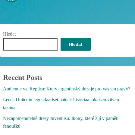
Hledat
Hledat
Recent Posts
Authentic vs. Replica: Který argentinský dres je pro vás ten pravý?
Leeds Unitedin legendaariset paidat: historiaa jokaisen viivan
takana
Nezapomenutelné dresy Juventusu: Ikony, které žijí v paměti
fanoušků