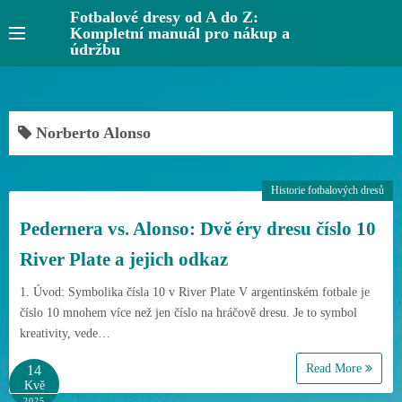
S
Fotbalové dresy od A do Z:
Kompletní manuál pro nákup a
k
údržbu
i
p
t
o
Norberto Alonso
c
o
Historie fotbalových dresů
n
t
Pedernera vs. Alonso: Dvě éry dresu číslo 10
e
River Plate a jejich odkaz
n
t
1. Úvod: Symbolika čísla 10 v River Plate V argentinském fotbale je
číslo 10 mnohem více než jen číslo na hráčově dresu. Je to symbol
kreativity, vede…
Read More
14
Kvě
2025