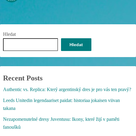
Hledat
Hledat
Recent Posts
Authentic vs. Replica: Který argentinský dres je pro vás ten pravý?
Leeds Unitedin legendaariset paidat: historiaa jokaisen viivan
takana
Nezapomenutelné dresy Juventusu: Ikony, které žijí v paměti
fanoušků