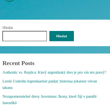
Hledat
Hledat
Recent Posts
Authentic vs. Replica: Který argentinský dres je pro vás ten pravý?
Leeds Unitedin legendaariset paidat: historiaa jokaisen viivan
takana
Nezapomenutelné dresy Juventusu: Ikony, které žijí v paměti
fanoušků