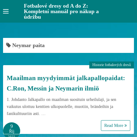
S
Fotbalové dresy od A do Z:
Kompletní manuál pro nákup a
k
údržbu
i
p
t
o
Neymar paita
c
o
Historie fotbalových dresů
n
t
Maailman myydyimmät jalkapallopaidat:
e
C.Ron, Messin ja Neymarin ilmiö
n
t
1. Johdanto Jalkapallo on maailman suosituin urheilulaji, ja sen
vaikutus ulottuu kenttien ulkopuolelle, muotiin, brändeihin ja
fanikulttuuriin asti. …
Read More
9
Říj
2025