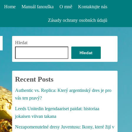
Home
Manuál fanouška
O mně
Kontaktujte nás
Zásady ochrany osobních údajů
Hledat
Hledat
Recent Posts
Authentic vs. Replica: Který argentinský dres je pro
vás ten pravý?
Leeds Unitedin legendaariset paidat: historiaa
jokaisen viivan takana
Nezapomenutelné dresy Juventusu: Ikony, které žijí v