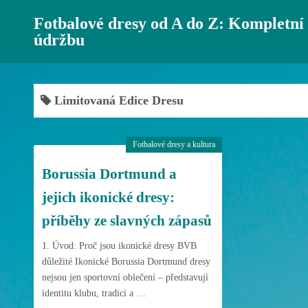
S
Fotbalové dresy od A do Z: Kompletní
k
údržbu
i
p
t
o
Limitovaná Edice Dresu
c
o
Fotbalové dresy a kultura
n
t
Borussia Dortmund a
e
jejich ikonické dresy:
n
příběhy ze slavných zápasů
t
1. Úvod: Proč jsou ikonické dresy BVB
důležité Ikonické Borussia Dortmund dresy
nejsou jen sportovní oblečení – představují
identitu klubu, tradici a …