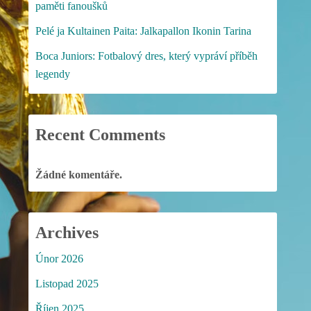
paměti fanoušků
Pelé ja Kultainen Paita: Jalkapallon Ikonin Tarina
Boca Juniors: Fotbalový dres, který vypráví příběh
legendy
Recent Comments
Žádné komentáře.
Archives
Únor 2026
Listopad 2025
Říjen 2025