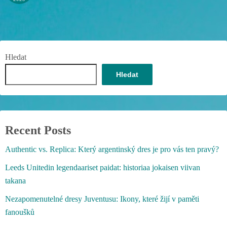
Hledat
Hledat
Recent Posts
Authentic vs. Replica: Který argentinský dres je pro vás ten pravý?
Leeds Unitedin legendaariset paidat: historiaa jokaisen viivan
takana
Nezapomenutelné dresy Juventusu: Ikony, které žijí v paměti
fanoušků