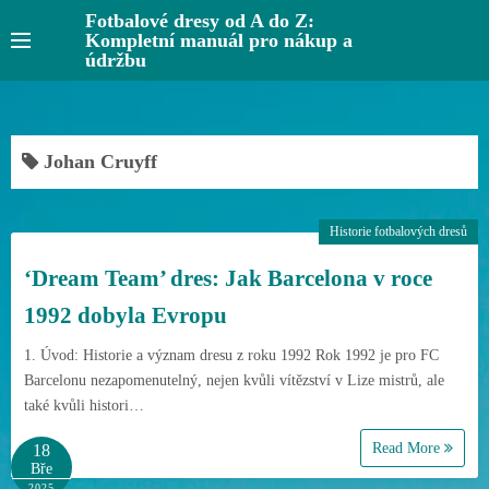
S
Fotbalové dresy od A do Z:
Kompletní manuál pro nákup a
k
údržbu
i
p
t
o
Johan Cruyff
c
o
Historie fotbalových dresů
n
t
‘Dream Team’ dres: Jak Barcelona v roce
e
1992 dobyla Evropu
n
t
1. Úvod: Historie a význam dresu z roku 1992 Rok 1992 je pro FC
Barcelonu nezapomenutelný, nejen kvůli vítězství v Lize mistrů, ale
také kvůli histori…
Read More
18
Bře
2025