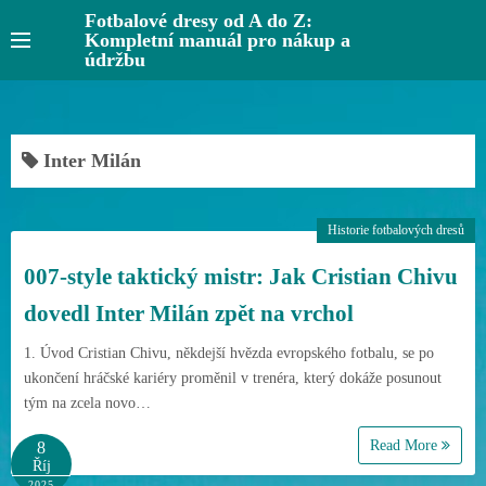
S
Fotbalové dresy od A do Z:
Kompletní manuál pro nákup a
k
údržbu
i
p
t
o
Inter Milán
c
o
Historie fotbalových dresů
n
t
007-style taktický mistr: Jak Cristian Chivu
e
dovedl Inter Milán zpět na vrchol
n
t
1. Úvod Cristian Chivu, někdejší hvězda evropského fotbalu, se po
ukončení hráčské kariéry proměnil v trenéra, který dokáže posunout
tým na zcela novo…
Read More
8
Říj
2025