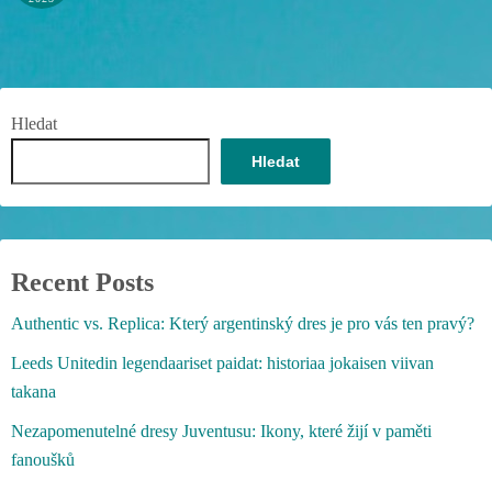
Hledat
Hledat
Recent Posts
Authentic vs. Replica: Který argentinský dres je pro vás ten pravý?
Leeds Unitedin legendaariset paidat: historiaa jokaisen viivan
takana
Nezapomenutelné dresy Juventusu: Ikony, které žijí v paměti
fanoušků