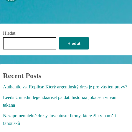
Hledat
Hledat
Recent Posts
Authentic vs. Replica: Který argentinský dres je pro vás ten pravý?
Leeds Unitedin legendaariset paidat: historiaa jokaisen viivan
takana
Nezapomenutelné dresy Juventusu: Ikony, které žijí v paměti
fanoušků