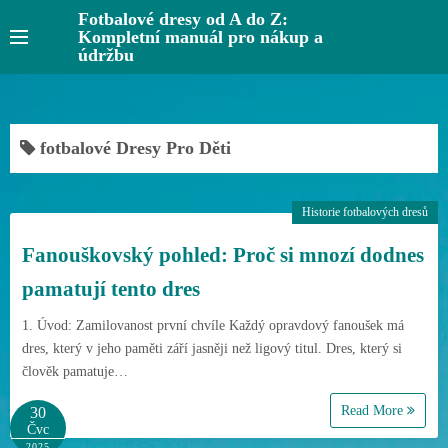
S
Fotbalové dresy od A do Z:
Kompletní manuál pro nákup a
k
údržbu
i
p
t
o
fotbalové Dresy Pro Děti
c
o
Historie fotbalových dresů
n
t
Fanouškovský pohled: Proč si mnozí dodnes
e
pamatují tento dres
n
t
1. Úvod: Zamilovanost první chvíle Každý opravdový fanoušek má
dres, který v jeho paměti září jasněji než ligový titul. Dres, který si
člověk pamatuje…
Read More
30
Čvc
2025