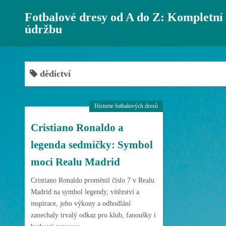
S
Fotbalové dresy od A do Z: Kompletní
k
údržbu
i
p
t
o
dědictví
c
o
Historie fotbalových dresů
n
t
Cristiano Ronaldo a
e
legenda sedmičky: Symbol
n
moci Realu Madrid
t
Cristiano Ronaldo proměnil číslo 7 v Realu
Madrid na symbol legendy, vítězství a
inspirace, jeho výkony a odhodlání
zanechaly trvalý odkaz pro klub, fanoušky i