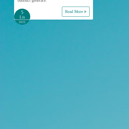
budoucí generace.
Read More
5
Lis
2025