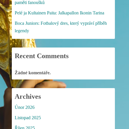
paměti fanoušků
Pelé ja Kultainen Paita: Jalkapallon Ikonin Tarina
Boca Juniors: Fotbalový dres, který vypráví příběh
legendy
Recent Comments
Žádné komentáře.
Archives
Únor 2026
Listopad 2025
Říjen 2025