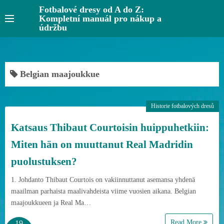
S
Fotbalové dresy od A do Z:
Kompletní manuál pro nákup a
k
údržbu
i
p
t
o
Belgian maajoukkue
c
o
Historie fotbalových dresů
n
t
Katsaus Thibaut Courtoisin huippuhetkiin:
e
Miten hän on muuttanut Real Madridin
n
puolustuksen?
t
1. Johdanto Thibaut Courtois on vakiinnuttanut asemansa yhdenä
maailman parhaista maalivahdeista viime vuosien aikana. Belgian
maajoukkueen ja Real Ma…
Read More
19