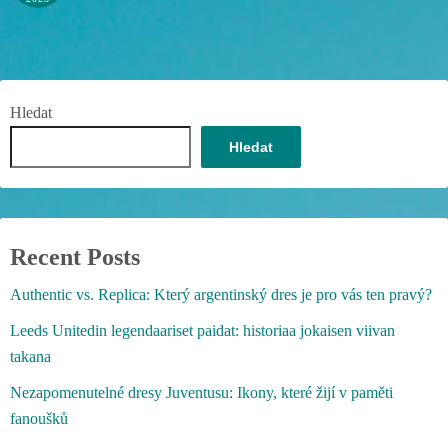
Hledat
Hledat
Recent Posts
Authentic vs. Replica: Který argentinský dres je pro vás ten pravý?
Leeds Unitedin legendaariset paidat: historiaa jokaisen viivan
takana
Nezapomenutelné dresy Juventusu: Ikony, které žijí v paměti
fanoušků