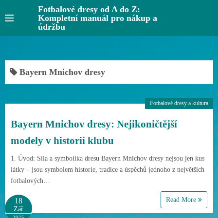
S
Fotbalové dresy od A do Z:
Kompletní manuál pro nákup a
k
údržbu
i
p
t
o
Bayern Mnichov dresy
c
o
Fotbalové dresy a kultura
n
t
Bayern Mnichov dresy: Nejikoničtější
e
modely v historii klubu
n
t
1. Úvod: Síla a symbolika dresu Bayern Mnichov dresy nejsou jen kus
látky – jsou symbolem historie, tradice a úspěchů jednoho z největších
fotbalových…
Read More
18
Zář
2025